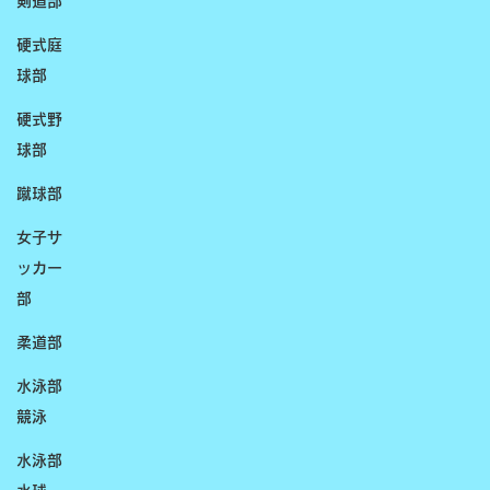
剣道部
硬式庭
球部
硬式野
球部
蹴球部
女子サ
ッカー
部
柔道部
水泳部
競泳
水泳部