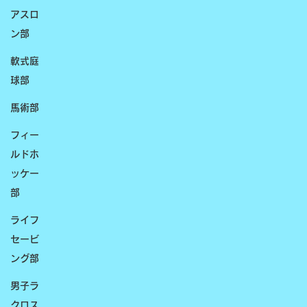
アスロ
ン部
軟式庭
球部
馬術部
フィー
ルドホ
ッケー
部
ライフ
セービ
ング部
男子ラ
クロス