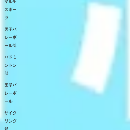
マルチ
スポー
ツ
男子バ
レーボ
ール部
バドミ
ントン
部
医学バ
レーボ
ール
サイク
リング
部