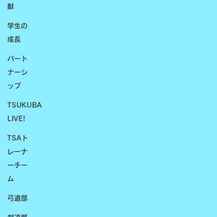
献
学生の
成長
パート
ナーシ
ップ
TSUKUBA
LIVE!
TSAト
レーナ
ーチー
ム
弓道部