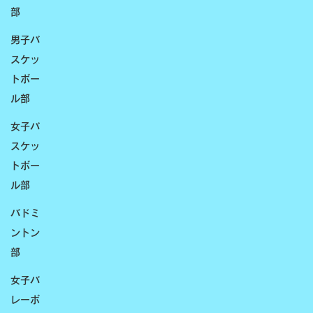
部
男子バ
スケッ
トボー
ル部
女子バ
スケッ
トボー
ル部
バドミ
ントン
部
女子バ
レーボ