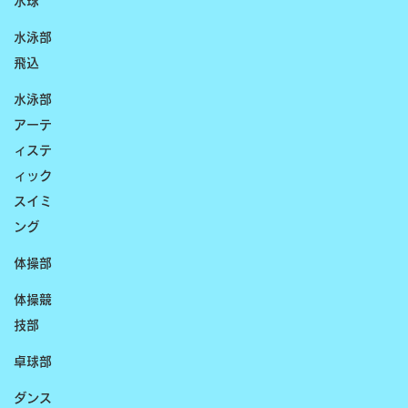
水球
水泳部
飛込
水泳部
アーテ
ィステ
ィック
スイミ
ング
体操部
体操競
技部
卓球部
ダンス