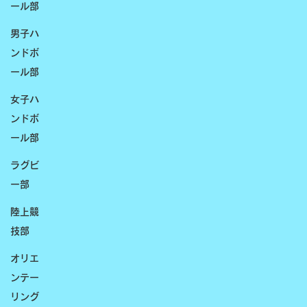
ール部
男子ハ
ンドボ
ール部
女子ハ
ンドボ
ール部
ラグビ
ー部
陸上競
技部
オリエ
ンテー
リング