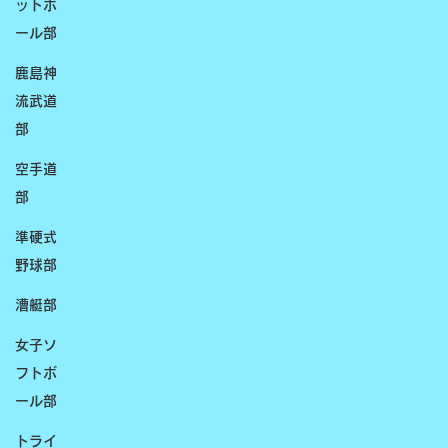
ットボ
ール部
鹿島神
流武道
部
空手道
部
準硬式
野球部
漕艇部
女子ソ
フトボ
ール部
トライ