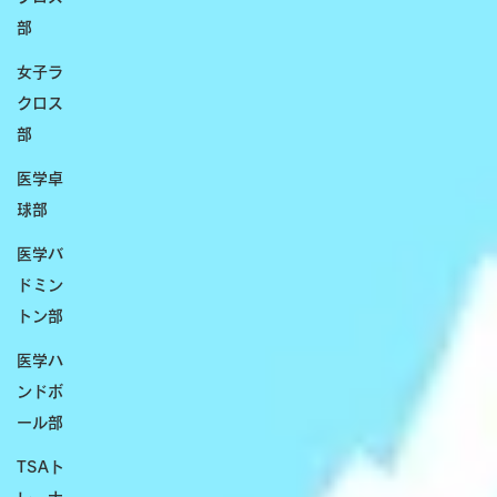
部
女子ラ
クロス
部
医学卓
球部
医学バ
ドミン
トン部
医学ハ
ンドボ
ール部
TSAト