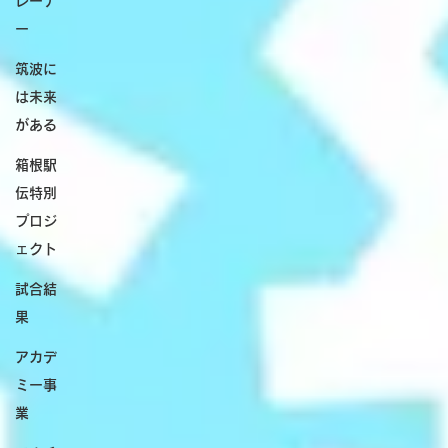
レーナ
ー
筑波に
は未来
がある
箱根駅
伝特別
プロジ
ェクト
試合結
果
アカデ
ミー事
業