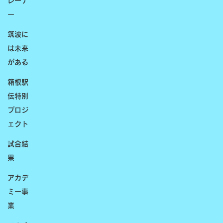
レーナ
ー
筑波に
は未来
がある
箱根駅
伝特別
プロジ
ェクト
試合結
果
アカデ
ミー事
業