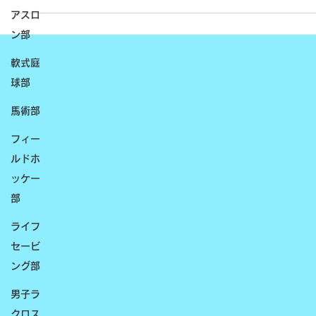
2025年12月10日
アスロ
ラグビー部
ン部
関東大学ジュニア選手権大会１・２部入れ替え戦 vs慶應義塾
軟式庭
学
球部
馬術部
フィー
ルドホ
ッケー
部
ライフ
セービ
ング部
男子ラ
クロス