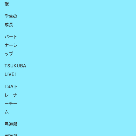
献
学生の
成長
パート
ナーシ
ップ
TSUKUBA
LIVE!
TSAト
レーナ
ーチー
ム
弓道部