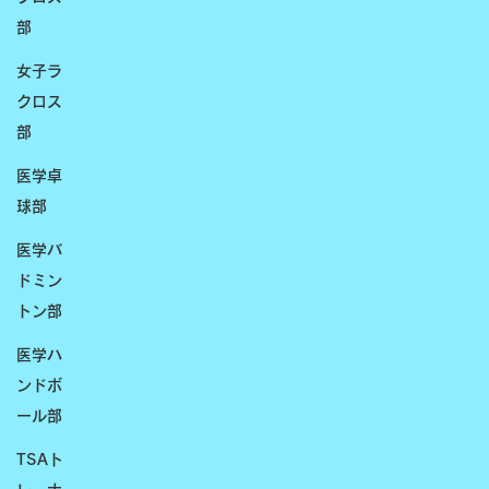
部
女子ラ
クロス
部
医学卓
球部
医学バ
ドミン
トン部
医学ハ
ンドボ
ール部
TSAト