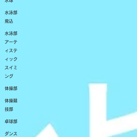
水球
水泳部
飛込
水泳部
アーテ
ィステ
ィック
スイミ
ング
体操部
体操競
技部
卓球部
ダンス