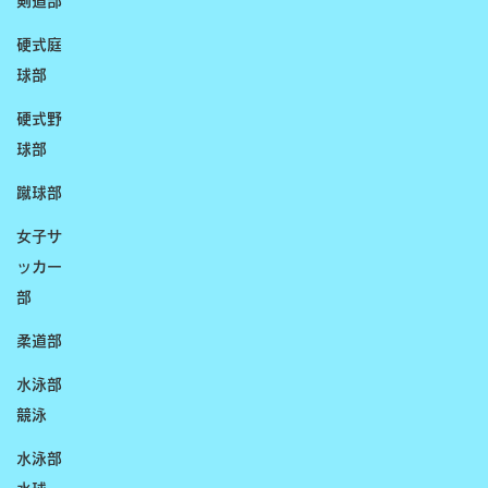
剣道部
硬式庭
球部
硬式野
球部
蹴球部
女子サ
ッカー
部
柔道部
水泳部
競泳
水泳部