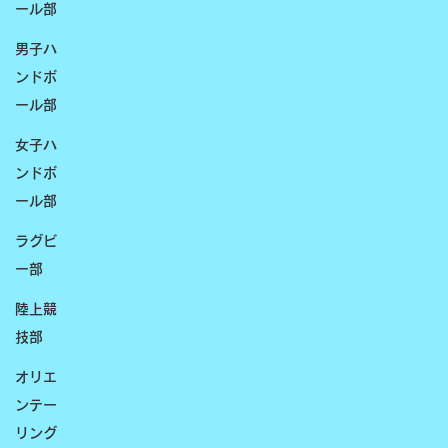
ール部
男子ハ
ンドボ
ール部
女子ハ
ンドボ
ール部
ラグビ
ー部
陸上競
技部
オリエ
ンテー
リング