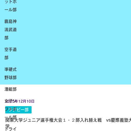
ットボ
ール部
鹿島神
流武道
部
空手道
部
準硬式
野球部
漕艇部
女子ソ
フトボ
ール部
トライ