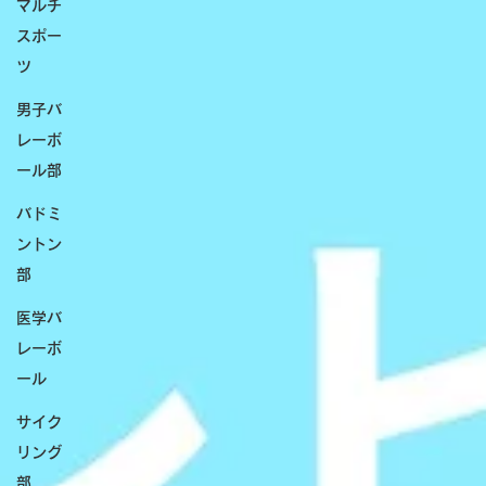
マルチ
スポー
ツ
男子バ
レーボ
ール部
バドミ
ントン
部
医学バ
レーボ
ール
サイク
リング
部