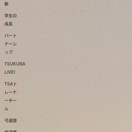
献
学生の
成長
パート
ナーシ
ップ
TSUKUBA
LIVE!
TSAト
レーナ
ーチー
ム
弓道部