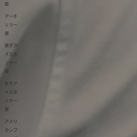
部
アーチ
ェリー
部
男子ア
イスホ
ッケー
部
女子ア
イスホ
ッケー
部
アメリ
カンフ