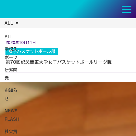
ALL
ALL
2020年10月11日
学校ス
女子バスケットボール部
ポーツ
第70回記念関東大学女子バスケットボールリーグ戦
研究開
発
お知ら
せ
NEWS
FLASH
社会貢