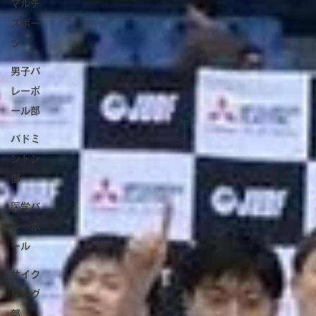
マルチ
スポー
ツ
男子バ
レーボ
ール部
バドミ
ントン
部
医学バ
レーボ
ール
サイク
リング
部