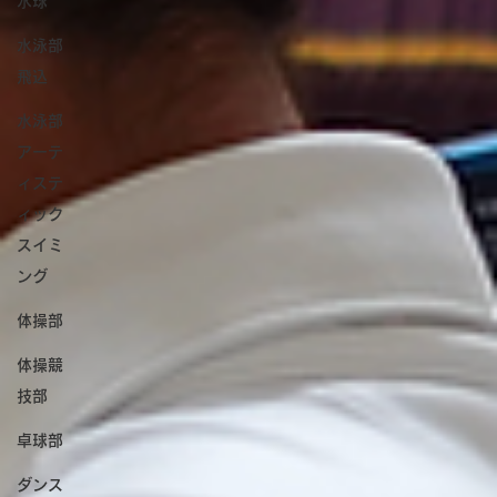
水球
水泳部
飛込
水泳部
アーテ
ィステ
ィック
スイミ
ング
体操部
体操競
技部
卓球部
ダンス