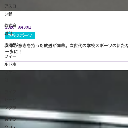
アスロ
ン部
軟式庭
球部
馬術部
フィー
ルドホ
ッケー
部
ライフ
セービ
ング部
男子ラ
2020年9月30日
クロス