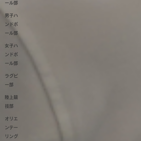
ール部
男子ハ
ンドボ
ール部
女子ハ
ンドボ
ール部
ラグビ
ー部
陸上競
技部
オリエ
ンテー
リング