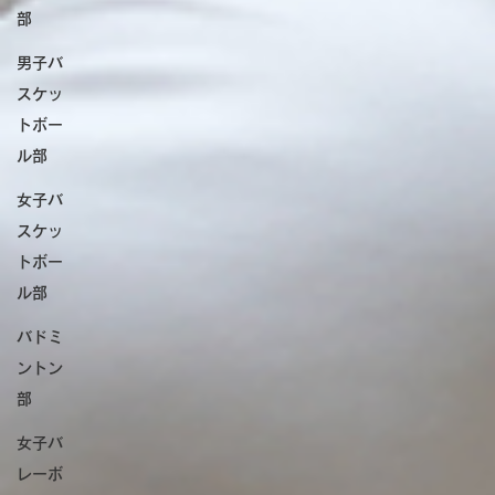
部
男子バ
スケッ
トボー
ル部
女子バ
スケッ
トボー
ル部
バドミ
ントン
部
女子バ
レーボ