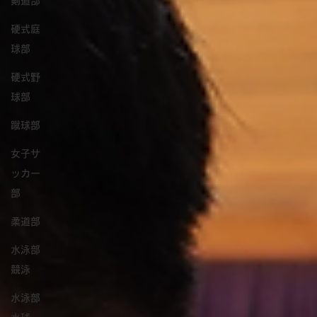
剣道部
硬式庭
球部
硬式野
球部
蹴球部
女子サ
ッカー
部
柔道部
水泳部
競泳
水泳部