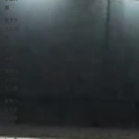
学校スポーツ
部
大学が意志を持った放送が開幕。次世代の学校スポーツの新た
女子ラ
一歩に！
クロス
部
医学卓
球部
医学バ
ドミン
トン部
医学ハ
ンドボ
ール部
TSAト