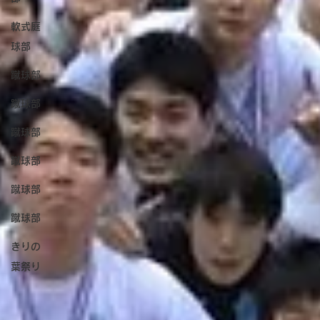
軟式庭
球部
蹴球部
蹴球部
蹴球部
蹴球部
蹴球部
蹴球部
きりの
葉祭り