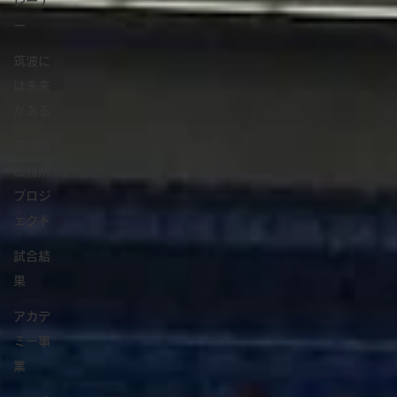
レーナ
ー
筑波に
は未来
がある
箱根駅
伝特別
プロジ
ェクト
試合結
果
アカデ
ミー事
業