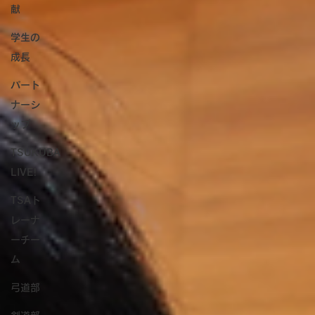
献
学生の
成長
パート
ナーシ
ップ
TSUKUBA
LIVE!
TSAト
レーナ
ーチー
ム
弓道部