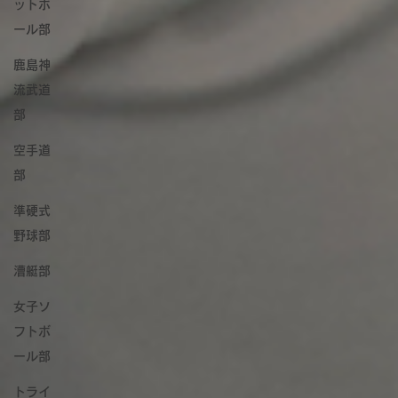
ットボ
ール部
鹿島神
流武道
部
空手道
部
準硬式
野球部
漕艇部
女子ソ
フトボ
ール部
トライ