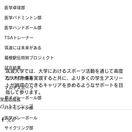
医学卓球部
医学バドミントン部
医学ハンドボール部
TSAトレーナー
筑波には未来がある
箱根駅伝特別プロジェクト
試合結果
筑波大学では、大学におけるスポーツ活動を通じて高度
アカデミー事業
な人材育成を実現すると共に、より多くの学生アスリー
トが納得のできるキャリアを歩めるようなサポートを目
マルチスポーツ
指して参ります。
男子バレーボール部
学生の成長
パートナーシップ
バドミントン部
医学バレーボール
サイクリング部