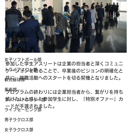
アメリカンフットボール部
鹿島神流武道部
空手道部
準硬式野球部
漕艇部
女子ソフトボール部
参加した学生アスリートは企業の担当者と深くコミュニ
トライアスロン部
ケーションを取ることで、卒業後のビジョンの明確化と
共に、就職活動へのスタートを切る契機となりました。
軟式庭球部
馬術部
プログラムの終わりには企業担当者から、繋がりを持ち
続けたいと感じた参加学生に対し、「特別オファー」カ
フィールドホッケー部
ードが手渡されました。
ライフセービング部
男子ラクロス部
女子ラクロス部