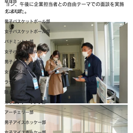
卓球部
ョン、午後に企業担当者との自由テーマでの面談を実施
しました。
ダンス部
男子バスケットボール部
女子バスケットボール部
バドミントン部
女子バレーボール部
男子ハンドボール部
女子ハンドボール部
ラグビー部
陸上競技部
オリエンテーリング部
アーチェリー部
男子アイスホッケー部
女子アイスホッケー部