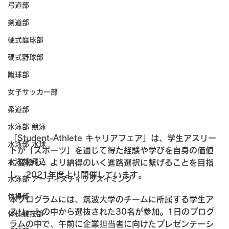
弓道部
剣道部
硬式庭球部
硬式野球部
蹴球部
女子サッカー部
柔道部
水泳部 競泳
「Student-Athlete キャリアフェア」は、学生アスリー
水泳部 水球
トが「スポーツ」を通じて得た経験や学びを自身の価値
水泳部 飛込
に変換し、より納得のいく進路選択に繋げることを目指
し、2021年度より開催しています。
水泳部 アーティスティックスイミング
体操部
本プログラムには、筑波大学のチームに所属する学生ア
スリートの中から選抜された30名が参加。1日のプログ
体操競技部
ラムの中で、午前に企業担当者に向けたプレゼンテーシ