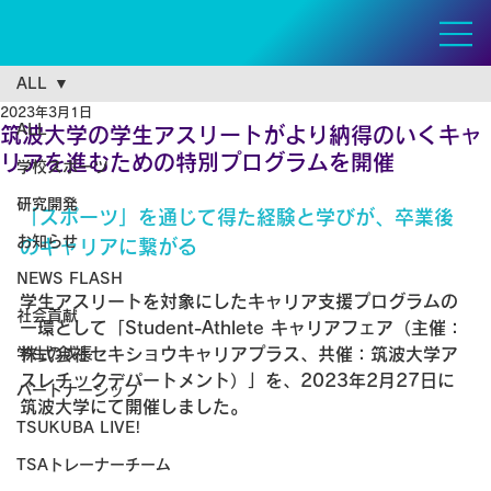
ALL
2023年3月1日
ALL
筑波大学の学生アスリートがより納得のいくキャ
リアを進むための特別プログラムを開催
学校スポーツ
研究開発
「スポーツ」を通じて得た経験と学びが、卒業後
お知らせ
のキャリアに繋がる
NEWS FLASH
学生アスリートを対象にしたキャリア支援プログラムの
社会貢献
一環として「Student-Athlete キャリアフェア（主催：
学生の成長
株式会社セキショウキャリアプラス、共催：筑波大学ア
スレチックデパートメント）」を、2023年2月27日に
パートナーシップ
筑波大学にて開催しました。
TSUKUBA LIVE!
TSAトレーナーチーム