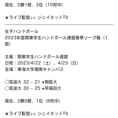
現在、2勝1敗、3位（10校中）
★ライブ配信>> ジェイネットTV
女子ハンドボール 
2023年度関東学生ハンドボール連盟春季リーグ戦（1
部）
主催：関東学生ハンドボール連盟
日程：2023/4/22（土）、4/23（日）
会場：東海大学湘南キャンパス
○筑波大 32 – 21 ●桐蔭大
○筑波大 30 – 25 ●早稲田大
現在、2勝0敗、1位（8校中）
★ライブ配信>> ジェイネットTV