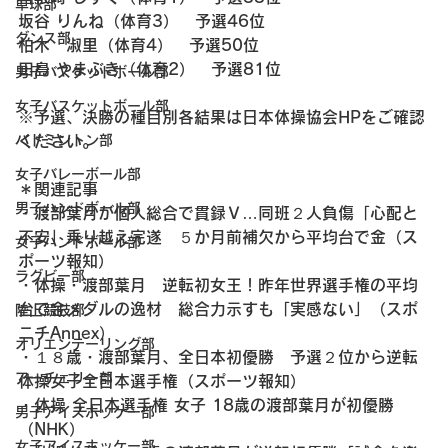
卓球部
坂谷 りんね（体育3）　予選46位
ダンス部
柏木　淑里（体育4）　予選50位
田島 やまぶき（体育2）　予選81位
男子バスケットボール部
女子バスケットボール部
※予選、決勝の種目別各結果は日本体操協会HPをご確認
バドミントン部
ください。
女子バレーボール部
＊関連記事
男子ハンドボール部
・渡部葉月が個人総合で貫録Ｖ…同班２人負傷「心配と
不安」乗り越え完遂　５か月前補欠から平均台で金（ス
女子ハンドボール部
ポーツ報知）
ラグビー部
・体操・渡部葉月　逆転初女王！昨年世界選手権の平均
台で金メダルの逸材　総合力示すも「実感ない」（スポ
陸上競技部
ニチAnnex）
オリエンテーリング部
・１８歳・渡部葉月、全日本初優勝　予選２位から逆転  
アーチェリー部
体操女子全日本選手権（スポーツ報知）
・体操 全日本選手権 女子 18歳の渡部葉月が初優勝
男子アイスホッケー部
（NHK）
女子アイスホッケー部