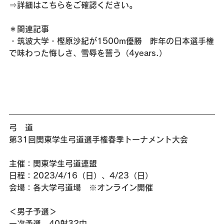
⇒詳細はこちらをご確認ください。
＊関連記事
・筑波大学・樫原沙紀が1500m優勝　昨年の日本選手権
で味わった悔しさ、雪辱を誓う（4years.）
弓　道 
第31回関東学生弓道選手権春季トーナメント大会
主催：関東学生弓道連盟
日程：2023/4/16（日）、4/23（日）
会場：各大学弓道場　※オンライン開催
＜男子予選＞
一次予選　40射32中