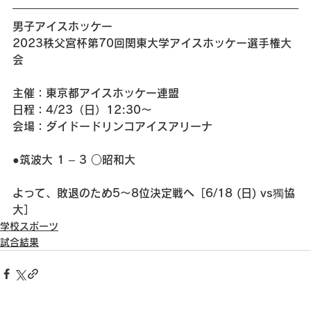
男子アイスホッケー 
2023秩父宮杯第70回関東大学アイスホッケー選手権大
会
主催：東京都アイスホッケー連盟
日程：4/23（日）12:30～
会場：ダイドードリンコアイスアリーナ
●筑波大 1 – 3 ○昭和大
よって、敗退のため5～8位決定戦へ［6/18 (日) vs獨協
大］
学校スポーツ
試合結果