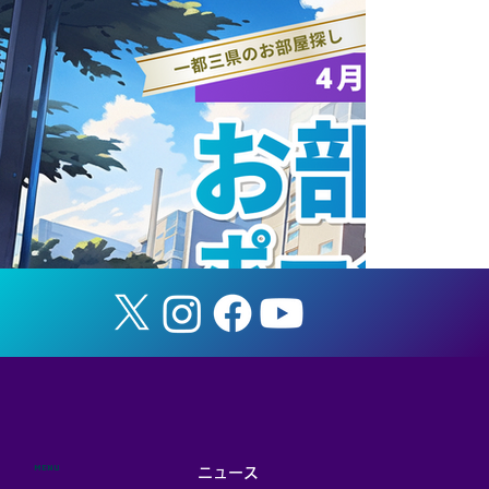
ANAホールディングス株式会社と連携協
定を締結
MENU
ニュース