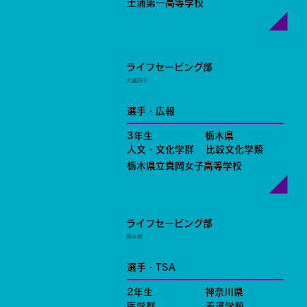
土浦第一高等学校
ライフセービング部
大越詩子
選手・広報
3年生
栃木県
人文・文化学群
比較文化学類
栃木県立真岡女子高等学校
ライフセービング部
岡本碧
選手・TSA
2年生
神奈川県
医学群
看護学類