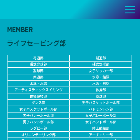
MEMBER
ライフセービング部
弓道部
剣道部
硬式庭球部
硬式野球部
蹴球部
女子サッカー部
柔道部
水泳・競泳
水泳・水球
水泳・飛込
アーティスティックスイミング
体操部
体操競技部
卓球部
ダンス部
男子バスケットボール部
女子バスケットボール部
バドミントン部
男子バレーボール部
女子バレーボール部
男子ハンドボール部
女子ハンドボール部
ラグビー部
陸上競技部
オリエンテーリング部
アーチェリー部