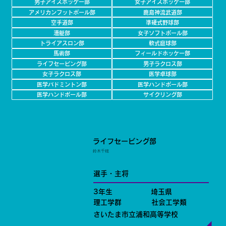
男子アイスホッケー部
女子アイスホッケー部
アメリカンフットボール部
鹿島神流武道部
空手道部
準硬式野球部
漕艇部
女子ソフトボール部
トライアスロン部
軟式庭球部
馬術部
フィールドホッケー部
ライフセービング部
男子ラクロス部
女子ラクロス部
医学卓球部
医学バドミントン部
医学ハンドボール部
医学ハンドボール部
サイクリング部
ライフセービング部
鈴木千穂
選手・主将
3年生
埼玉県
理工学群
社会工学類
さいたま市立浦和高等学校