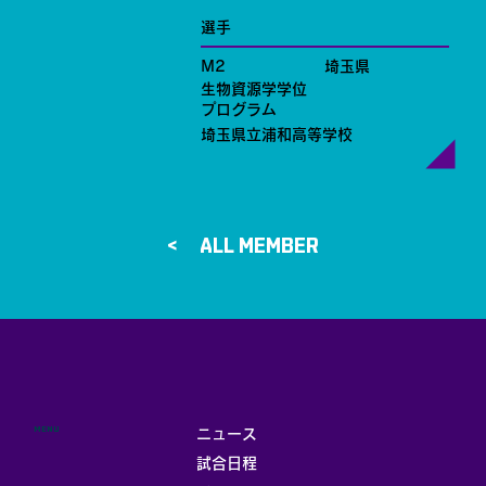
選手
M2
埼玉県
生物資源学学位
プログラム
埼玉県立浦和高等学校
ALL MEMBER >
MENU
ニュース
試合日程