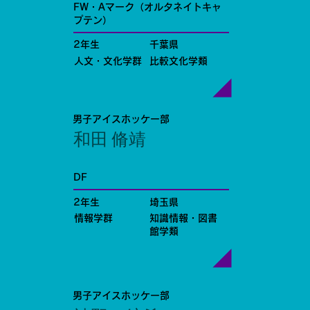
FW・Aマーク（オルタネイトキャ
プテン）
2年生
千葉県
人文・文化学群
比較文化学類
男子アイスホッケー部
和田 脩靖
DF
2年生
埼玉県
情報学群
知識情報・図書
館学類
男子アイスホッケー部