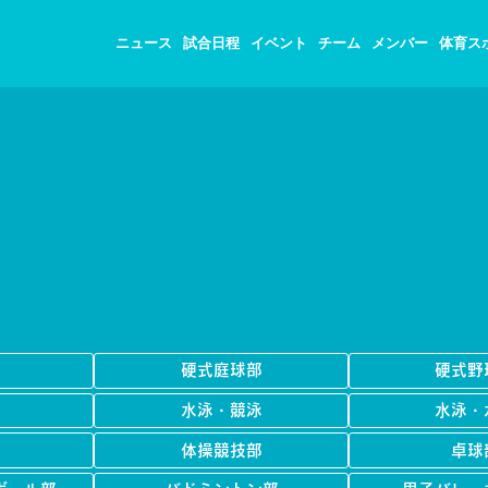
ニュース
試合日程
イベント
チーム
メンバー
体育ス
R
硬式庭球部
硬式野
水泳・競泳
水泳・
体操競技部
卓球