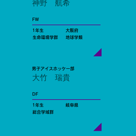
神野 航希
FW
1年生
大阪府
生命環境学群
地球学類
男子アイスホッケー部
大竹 瑞貴
DF
1年生
岐阜県
総合学域群