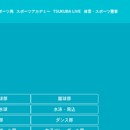
ポーツ局
スポーツアカデミー
TSUKUBA LIVE
体育・スポーツ憲章
球部
蹴球部
水球
水泳・飛込
部
ダンス部