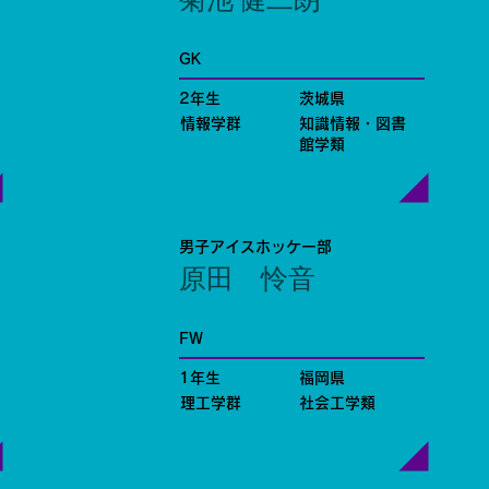
菊池 健二朗
GK
2年生
茨城県
情報学群
知識情報・図書
館学類
男子アイスホッケー部
原田 怜音
FW
1年生
福岡県
理工学群
社会工学類