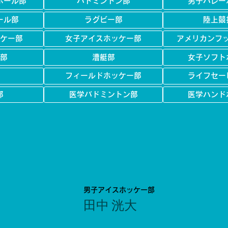
ボール部
バドミントン部
男子バレー
ール部
ラグビー部
陸上競
ケー部
女子アイスホッケー部
アメリカンフ
部
漕艇部
女子ソフト
フィールドホッケー部
ライフセー
部
医学バドミントン部
医学ハンド
男子アイスホッケー部
田中 洸大