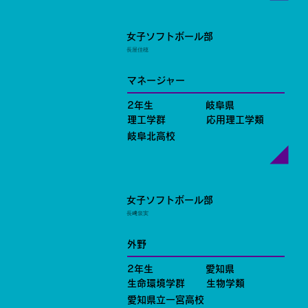
女子ソフトボール部
長屋佳穂
マネージャー
2年生
岐阜県
理工学群
応用理工学類
岐阜北高校
女子ソフトボール部
長﨑泉実
外野
2年生
愛知県
生命環境学群
生物学類
愛知県立一宮高校