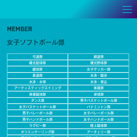
MEMBER
女子ソフトボール部
弓道部
剣道部
硬式庭球部
硬式野球部
蹴球部
女子サッカー部
柔道部
水泳・競泳
水泳・水球
水泳・飛込
アーティスティックスイミング
体操部
体操競技部
卓球部
ダンス部
男子バスケットボール部
女子バスケットボール部
バドミントン部
男子バレーボール部
女子バレーボール部
男子ハンドボール部
女子ハンドボール部
ラグビー部
陸上競技部
オリエンテーリング部
アーチェリー部