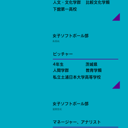
人文・文化学群
比較文化学類
下館第一高校
女子ソフトボール部
島香純
ピッチャー
4年生
茨城県
人間学群
教育学類
私立土浦日本大学高等学校
女子ソフトボール部
蓮實悠花
マネージャー、アナリスト