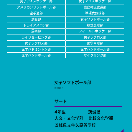
男子アイスホッケー部
女子アイスホッケー部
アメリカンフットボール部
鹿島神流武道部
空手道部
準硬式野球部
漕艇部
女子ソフトボール部
トライアスロン部
軟式庭球部
馬術部
フィールドホッケー部
ライフセービング部
男子ラクロス部
女子ラクロス部
医学卓球部
医学バドミントン部
医学ハンドボール部
医学ハンドボール部
サイクリング部
女子ソフトボール部
木村帆月
サード
4年生
茨城県
人文・文化学群
比較文化学類
茨城県立牛久高等学校