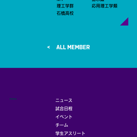
理工学群
応用理工学類
石橋高校
ALL MEMBER >
MENU
ニュース
試合日程
イベント
チーム
学生アスリート