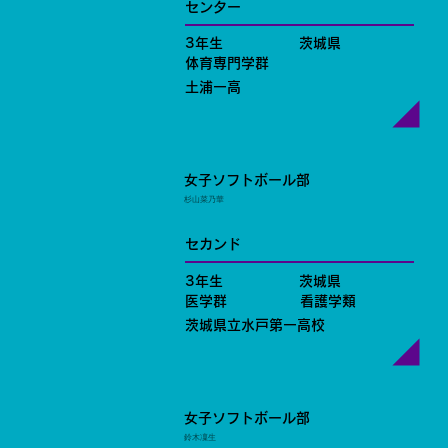
センター
3年生
茨城県
体育専門学群
土浦一高
女子ソフトボール部
杉山菜乃華
セカンド
3年生
茨城県
医学群
看護学類
茨城県立水戸第一高校
女子ソフトボール部
鈴木凜生