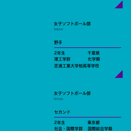
女子ソフトボール部
斎藤美来
野手
2年生
千葉県
理工学群
化学類
芝浦工業大学柏高等学校
女子ソフトボール部
根本知紘
セカンド
2年生
東京都
社会・国際学群
国際総合学類