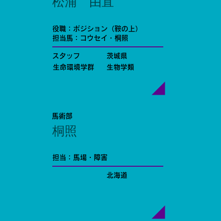
松浦 由直
役職：ポジション（鞍の上）
担当馬：コウセイ・桐照
スタッフ
茨城県
生命環境学群
生物学類
馬術部
桐照
担当：馬場・障害
北海道