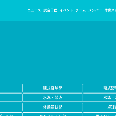
ニュース
試合日程
イベント
チーム
メンバー
体育ス
R
硬式庭球部
硬式野
水泳・競泳
水泳・
体操競技部
卓球