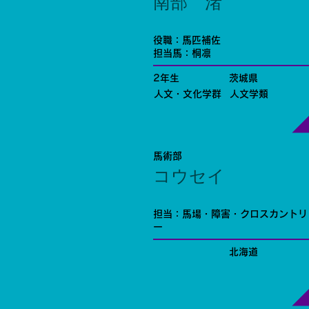
南部 渚
役職：馬匹補佐
担当馬：桐凛
2年生
茨城県
人文・文化学群
人文学類
馬術部
コウセイ
担当：馬場・障害・クロスカントリ
ー
北海道