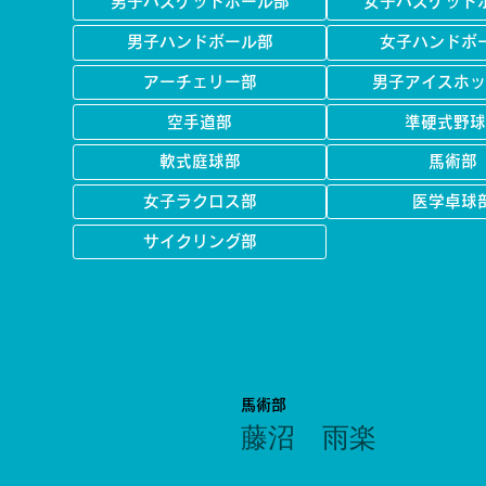
男子バスケットボール部
女子バスケット
男子ハンドボール部
女子ハンドボ
アーチェリー部
男子アイスホッ
空手道部
準硬式野球
軟式庭球部
馬術部
女子ラクロス部
医学卓球
サイクリング部
馬術部
藤沼 雨楽