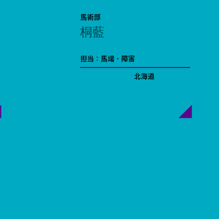
馬術部
桐藍
担当：馬場・障害
北海道