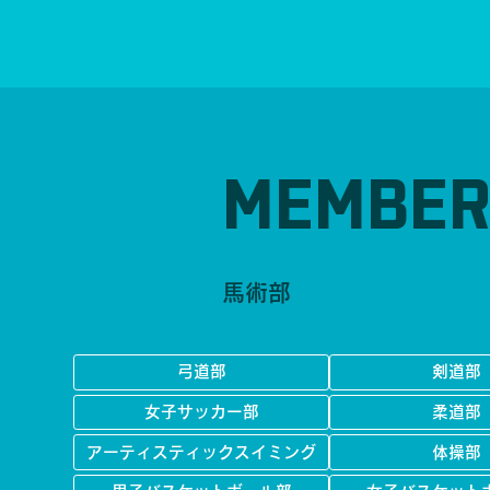
MEMBE
馬術部
弓道部
剣道部
女子サッカー部
柔道部
アーティスティックスイミング
体操部