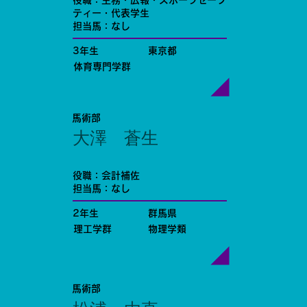
役職：主務・広報・スポーツセーフ
ティー・代表学生
担当馬：なし
3年生
東京都
体育専門学群
馬術部
大澤 蒼生
役職：会計補佐
担当馬：なし
2年生
群馬県
理工学群
物理学類
馬術部