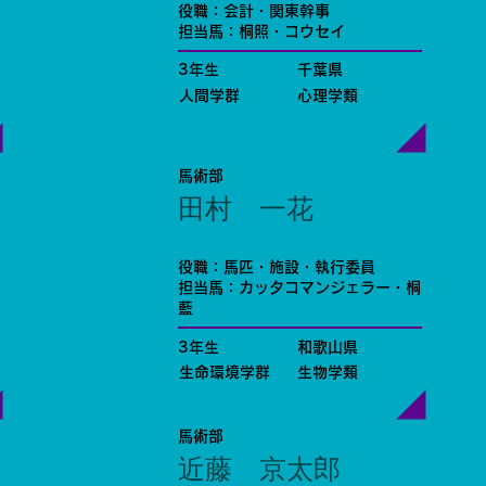
役職：会計・関東幹事
担当馬：桐照・コウセイ
3年生
千葉県
人間学群
心理学類
馬術部
田村 一花
役職：馬匹・施設・執行委員
担当馬：カッタコマンジェラー・桐
藍
3年生
和歌山県
生命環境学群
生物学類
馬術部
近藤 京太郎