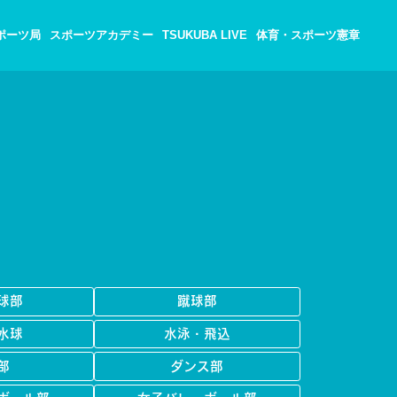
ポーツ局
スポーツアカデミー
TSUKUBA LIVE
体育・スポーツ憲章
球部
蹴球部
水球
水泳・飛込
部
ダンス部