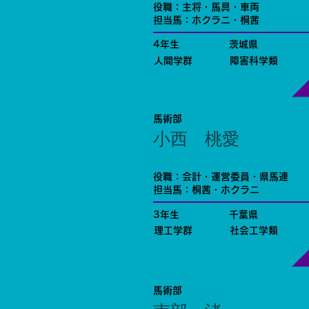
役職：主将・馬具・車両
担当馬：ホクラニ・桐茜
4年生
茨城県
人間学群
障害科学類
馬術部
小西 桃愛
役職：会計・運営委員・県馬連
担当馬：桐茜・ホクラニ
3年生
千葉県
理工学群
社会工学類
馬術部