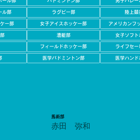
ボール部
バドミントン部
男子バレー
ール部
ラグビー部
陸上競
ケー部
女子アイスホッケー部
アメリカンフ
部
漕艇部
女子ソフト
フィールドホッケー部
ライフセー
部
医学バドミントン部
医学ハンド
馬術部
赤田 弥和