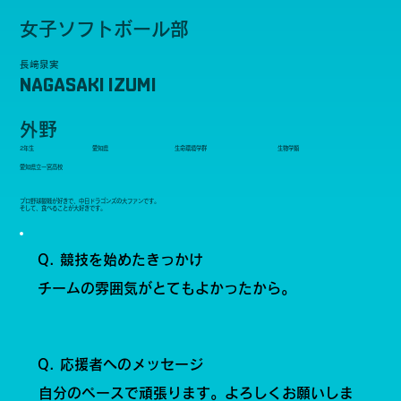
女子ソフトボール部
長﨑泉実
NAGASAKI IZUMI
外野
2年生
愛知県
生命環境学群
生物学類
愛知県立一宮高校
プロ野球観戦が好きで、中日ドラゴンズの大ファンです。
そして、食べることが大好きです。
Q. 競技を始めたきっかけ
チームの雰囲気がとてもよかったから。
Q. 応援者へのメッセージ
自分のペースで頑張ります。よろしくお願いしま