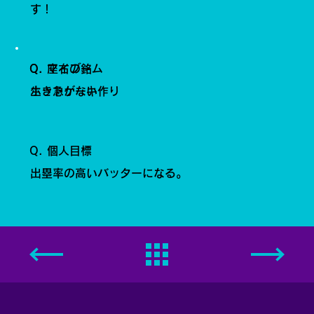
す！
Q. 座右の銘
Q. マイブーム
生き急がない
ホットケーキ作り
Q. 個人目標
出塁率の高いバッターになる。