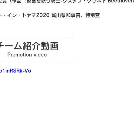
（作品「歓喜を歌う騎士-グスタフ・クリムト”Beethoven 
・イン・トヤマ2020 富山県知事賞、特別賞
チーム紹介動画
Promotion video
/1b1mRSRk-Vo