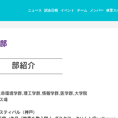
ニュース
試合日程
イベント
チーム
メンバー
体育ス
部
部紹介
命環境学群,理工学群,情報学群,医学群,大学院
ス場
ェスティバル（神戸）