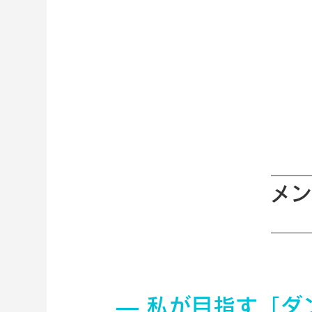
メン
― 私が目指す「ダ