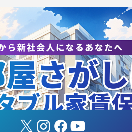
学生リーグ開幕‼️
リーグ2週目‼️