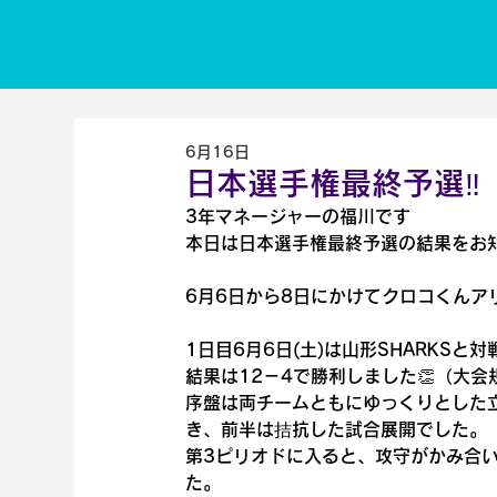
6月16日
日本選手権最終予選‼️
3年マネージャーの福川です
本日は日本選手権最終予選の結果をお
6月6日から8日にかけてクロコくん
1日目6月6日(土)は山形SHARKSと
結果は12－4で勝利しました👏（大
序盤は両チームともにゆっくりとした
き、前半は拮抗した試合展開でした。
第3ピリオドに入ると、攻守がかみ合
た。