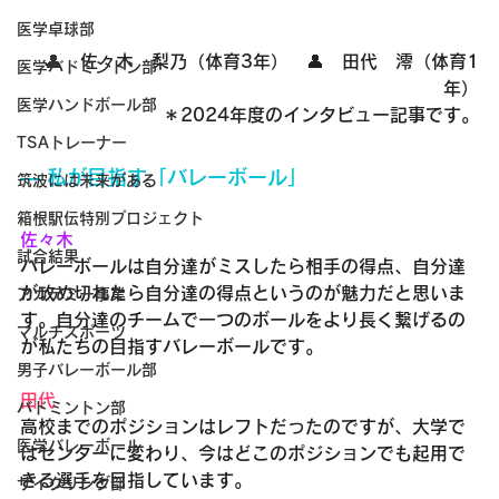
医学卓球部
👤　
佐々木　梨乃（体育3年）　👤　田代　澪（体育1
医学バドミントン部
年）
医学ハンドボール部
＊2024年度のインタビュー記事です。
TSAトレーナー
― 私が目指す「バレーボール」
筑波には未来がある
箱根駅伝特別プロジェクト
佐々木
試合結果
バレーボールは自分達がミスしたら相手の得点、自分達
が攻め切れたら自分達の得点というのが魅力だと思いま
アカデミー事業
す。自分達のチームで一つのボールをより長く繋げるの
マルチスポーツ
が私たちの目指すバレーボールです。
男子バレーボール部
田代
バドミントン部
高校までのポジションはレフトだったのですが、大学で
医学バレーボール
はセンターに変わり、今はどこのポジションでも起用で
きる選手を目指しています。
サイクリング部