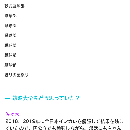
軟式庭球部
蹴球部
蹴球部
蹴球部
蹴球部
蹴球部
蹴球部
きりの葉祭り
― 筑波大学をどう思っていた？
佐々木
2018、2019年に全日本インカレを優勝して結果を残し
ていたので、国公立でも勉強しながら、部活にもちゃん