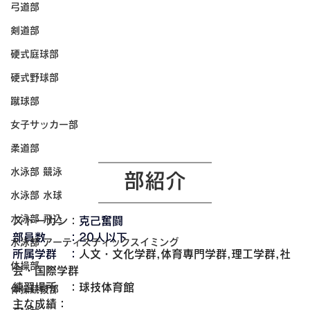
弓道部
剣道部
硬式庭球部
硬式野球部
蹴球部
女子サッカー部
柔道部
水泳部 競泳
部紹介
水泳部 水球
水泳部 飛込
ストーガン：
克己奮闘
部員数　　：20人以下
水泳部 アーティスティックスイミング
所属学群　：
人文・文化学群,体育専門学群,理工学群,社
体操部
会・国際学群
練習場所　：球技体育館
体操競技部
主な成績：