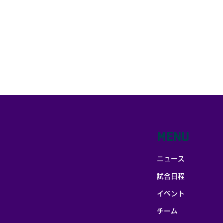
市）にて、筑波大学ホー
ムゲーム 「TSUKUBA
LIVE!」（競技：男子バ
スケットボール）を開催
します。 試合概要 名
称：筑波大学ホームゲー
ム「TSUKUBA LIVE!」
競技：バスケットボール
（男子） 試合：筑波大学
vs 東海大学 男子バスケ
ットボール 会場：筑波大
学中央体育館（ 〒305-
0005 茨城県つくば市天
MENU
久保3丁目1−1 ） 日時：
2026年3月22日（日）
ニュース
14:00 開場 15:00 試合
開始 主催：筑波大学体育
試合日程
スポーツ局 ※写真は過去
のTSUKUBA LIVE!のも
イベント
のです チケット販売 前
チーム
売り券については、 筑波