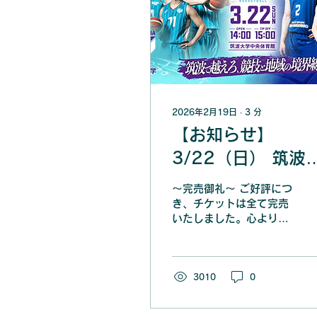
2026年2月19日
∙
3
分
【お知らせ】
3/22（日） 筑波
学ホームゲーム
〜完売御礼〜 ご好評につ
「TSUKUBA
き、チケットは全て完売
いたしました。心より感
LIVE!」（男子バ
謝申し上げます。 筑波大
ケットボール）を
学体育スポーツ局（以
下、「筑波大学
催します
BPES」）は、2026年3
3010
0
月22日（日）筑波大学中
央体育館（茨城県つくば