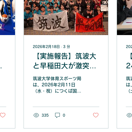
2026年2月18日
∙
3
分
20
【実施報告】筑波大
大
と早稲田大が激突！
大学対抗eスポーツ
筑波大学体育スポーツ局
筑
大会「OWL GAME
は、2026年2月11日
は
（水・祝）につくば国際
（
ス
4」を開催しまし
2
会議場にて、大学対抗e
間
開
た！
スポーツ対戦イベント「
ー
OWL GAME 4 」を実施
ス
しました。 本大会は、筑
335
0
プ
波大学と早稲田大学によ
ム
るBO3形式の対戦として
し