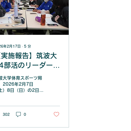
26年2月17日
∙
5
分
【実施報告】筑波大
24部活のリーダーた
ちが部活動の垣根を
波大学体育スポーツ局
越えて学び合う、
、2026年2月7日
土）8日（日）の2日
daysリーダー研修
、筑波大学スポーツチ
を開催しました。
ムの学生アスリートや
タッフがリーダーシッ
について学ぶプログラ
302
0
、リーダー研修を実施
ました。 筑波大学の部