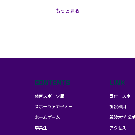
行われ、 早稲田大学が2-
活
1で勝利 しました。 ま
が
もっと見る
た、筑波大学松井研究室
と
によるeスポーツプレー
創
中の生化学実験も本大会
間
内で実施されました。 大
深
会概要 名称：OWL
修
GAME4 主催：筑波大学
ー
体育スポーツ局 協力：筑
ー
波大学松井研究室 開催日
将
時：2026年2月11日
の
（水・祝） 開催場所：つ
た
くば国際会議場 タイト
ッ
CONTENTS
LINK
ル：VALORANT 対戦形
す
式：BO3（2マップ先
の
体育スポーツ局
寄付・スポー
取） 参加チーム：筑波大
の
学OWLS、早稲田大学
と
スポーツアカデミー
施設利用
WEC OWL GAMEとは？
ら
OWL GAMEは、筑波大
へ
ホームゲーム
筑波大学 公
学体育スポーツ局が主催
き
卒業生
アクセス
する大学対抗eスポーツ
い