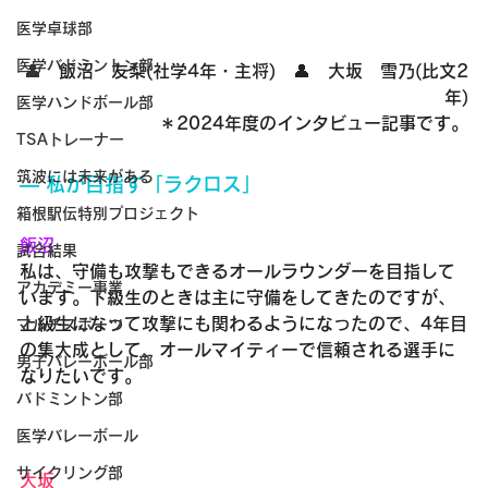
医学卓球部
医学バドミントン部
👤　
飯沼　友梨(社学4年・主将)　👤　大坂　雪乃(比文2
年)
医学ハンドボール部
＊2024年度のインタビュー記事です。
TSAトレーナー
筑波には未来がある
― 私が目指す「ラクロス」
箱根駅伝特別プロジェクト
飯沼
試合結果
私は、守備も攻撃もできるオールラウンダーを目指して
アカデミー事業
います。下級生のときは主に守備をしてきたのですが、
上級生になって攻撃にも関わるようになったので、4年目
マルチスポーツ
の集大成として、オールマイティーで信頼される選手に
男子バレーボール部
なりたいです。
バドミントン部
医学バレーボール
サイクリング部
大坂