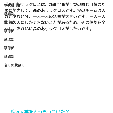
私の目指すラクロスは、部員全員が１つの同じ目標のた
軟式庭球部
めに努力して、高めあうラクロスです。今のチームは人
蹴球部
数が少ない分、一人一人の影響が大きいです。一人一人
にその人にしかできないことがあるため、その役割を全
蹴球部
うし、お互いに高めあうラクロスがしたいです。
蹴球部
蹴球部
蹴球部
蹴球部
きりの葉祭り
― 筑波大学をどう思っていた？