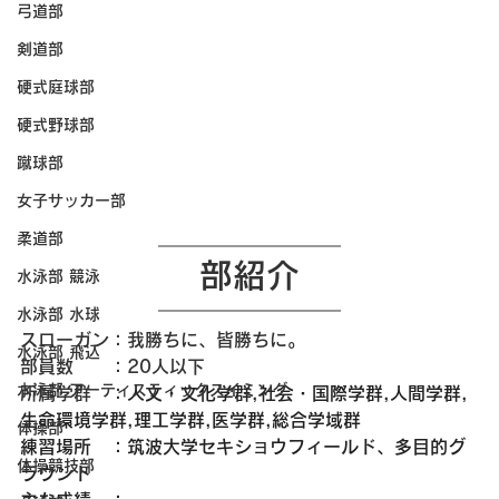
弓道部
剣道部
硬式庭球部
硬式野球部
蹴球部
女子サッカー部
柔道部
部紹介
水泳部 競泳
水泳部 水球
スローガン：我勝ちに、皆勝ちに。
水泳部 飛込
部員数　　：20人以下
水泳部 アーティスティックスイミング
所属学群　：
人文・文化学群,社会・国際学群,人間学群,
生命環境学群,理工学群,医学群,総合学域群
体操部
練習場所　：筑波大学セキショウフィールド、多目的グ
体操競技部
ラウンド