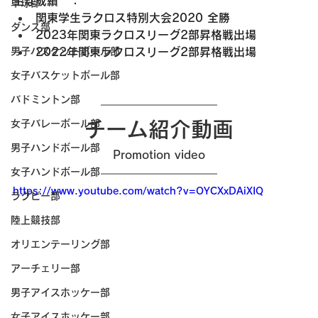
主な成績　：
卓球部
関東学生ラクロス特別大会2020 全勝
ダンス部
2023年関東ラクロスリーグ2部昇格戦出場
男子バスケットボール部
2022年関東ラクロスリーグ2部昇格戦出場
女子バスケットボール部
バドミントン部
女子バレーボール部
チーム紹介動画
男子ハンドボール部
Promotion video
女子ハンドボール部
https://www.youtube.com/watch?v=OYCXxDAiXIQ
ラグビー部
陸上競技部
オリエンテーリング部
アーチェリー部
男子アイスホッケー部
女子アイスホッケー部