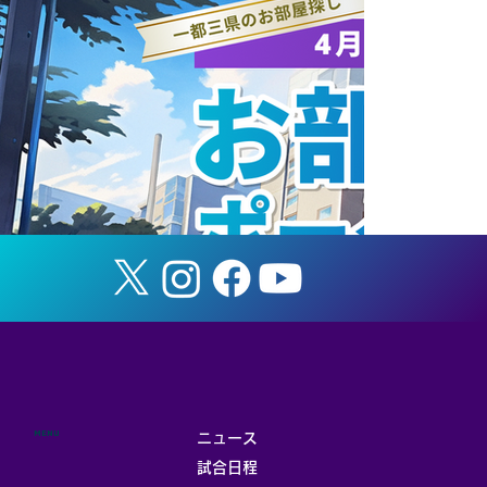
空手道部のいま｜寳積應公主将（社会学
類4年）の論文が国際ジャーナルに掲載
MENU
ニュース
試合日程