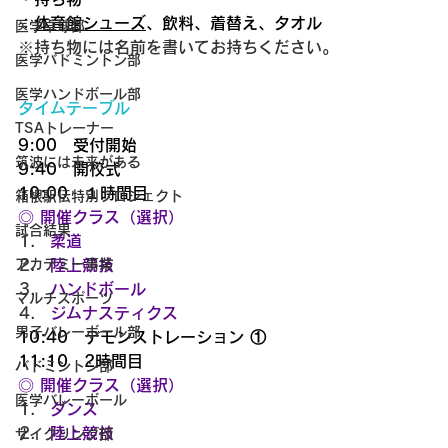
：
体育館シューズ
、飲料、着替え、タオル
医学卓球部
※持ち物には名前を書いてお持ちください。
医学バドミントン部
医学ハンドボール部
タイムテーブル
TSAトレーナー
9:00　受付開始
筑波には未来がある
9:40　開校式
10:00　１時間目
箱根駅伝特別プロジェクト
◎ 開催クラス（選択）
試合結果
柔道
陸上競技
アカデミー事業
ハンドボール
マルチスポーツ
ジムナスティクス
男子バレーボール部
10:40　デモンストレーション ①
11:10　2時間目
バドミントン部
◎ 開催クラス（選択）
医学バレーボール
ダンス
陸上競技
サイクリング部