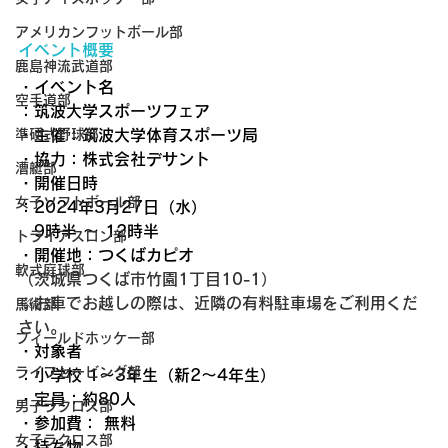
アメリカンフットボール部
イベント概要
鹿島神流武道部
・イベント名
空手道部
：筑波大学スポーツフェア 
・主催：筑波大学体育スポーツ局
準硬式野球部
・協力：株式会社デサント
漕艇部
・開催日時
女子ソフトボール部
：2024年3月27日（水）
　9時半 〜 12時半
トライアスロン部
・開催地：つくばカピオ
軟式庭球部
（茨城県つくば市竹園1丁目10-1）
※お車でお越しの際は、近隣の有料駐車場をご利用くだ
馬術部
さい。
フィールドホッケー部
・対象者
ライフセービング部
：小学校 1〜3年生（新2〜4年生） 
・定員：約80人
男子ラクロス部
・参加費： 無料
女子ラクロス部
・持ち物