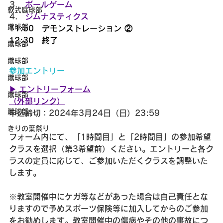
ボールゲーム
軟式庭球部
ジムナスティクス
蹴球部
11:50　デモンストレーション ②
12:30　終了
蹴球部
蹴球部
参加エントリー
蹴球部
▶︎ エントリーフォーム
蹴球部
（外部リンク）
蹴球部
申込締切：2024年3月24日（日）23:59
きりの葉祭り
フォーム内にて、「1時間目」と「2時間目」の参加希望
クラスを選択（第3希望前）ください。エントリーと各ク
ラスの定員に応じて、ご参加いただくクラスを調整いた
します。
※教室開催中にケガ等などがあった場合は自己責任とな
りますので予めスポーツ保険等に加入してからのご参加
をお勧めします。教室開催中の傷病やその他の事故につ