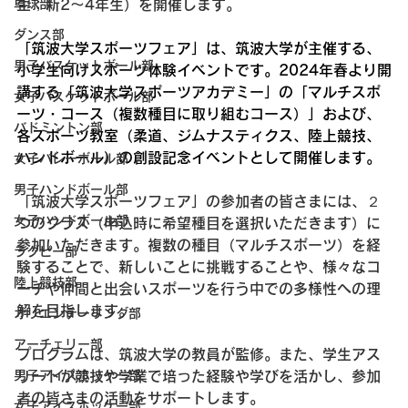
生；新2〜4年生）を開催します。
卓球部
ダンス部
「筑波大学スポーツフェア」は、筑波大学が主催する、
男子バスケットボール部
小学生向けスポーツ体験イベントです。2024年春より開
講する「筑波大学スポーツアカデミー」の「マルチスポ
女子バスケットボール部
ーツ・コース（複数種目に取り組むコース）」および、
バドミントン部
各スポーツ教室（柔道、ジムナスティクス、陸上競技、
ハンドボール）の創設記念イベントとして開催します。
女子バレーボール部
男子ハンドボール部
「筑波大学スポーツフェア」の参加者の皆さまには、２
女子ハンドボール部
つのクラス（申込時に希望種目を選択いただきます）に
参加いただきます。複数の種目（マルチスポーツ）を経
ラグビー部
験することで、新しいことに挑戦することや、様々なコ
陸上競技部
ーチや仲間と出会いスポーツを行う中での多様性への理
解を目指します。
オリエンテーリング部
アーチェリー部
プログラムは、筑波大学の教員が監修。また、学生アス
リートが競技や学業で培った経験や学びを活かし、参加
男子アイスホッケー部
者の皆さまの活動をサポートします。
女子アイスホッケー部