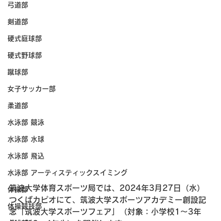
弓道部
剣道部
硬式庭球部
硬式野球部
蹴球部
女子サッカー部
柔道部
水泳部 競泳
水泳部 水球
水泳部 飛込
水泳部 アーティスティックスイミング
筑波大学体育スポーツ局では、2024年3月27日（水）
体操部
つくばカピオにて、筑波大学スポーツアカデミー創設記
体操競技部
念「筑波大学スポーツフェア」（対象：小学校1〜3年