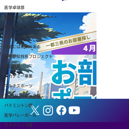
医学卓球部
医学バドミントン部
医学ハンドボール部
TSAトレーナー
筑波には未来がある
箱根駅伝特別プロジェクト
試合結果
空手道部のいま｜寳積應公主将（社会学
アカデミー事業
類4年）の論文が国際ジャーナルに掲載
マルチスポーツ
男子バレーボール部
バドミントン部
医学バレーボール
サイクリング部