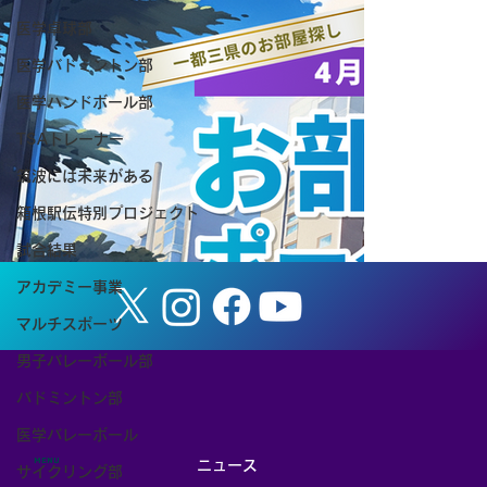
医学卓球部
医学バドミントン部
医学ハンドボール部
TSAトレーナー
空手道部のいま｜石川夏帆先輩（令和8年
筑波には未来がある
卒業）の研究論文が国際誌に掲載されま
箱根駅伝特別プロジェクト
した
試合結果
アカデミー事業
マルチスポーツ
男子バレーボール部
バドミントン部
医学バレーボール
MENU
ニュース
サイクリング部