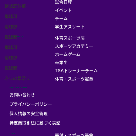
試合日程
軟式庭球部
イベント
蹴球部
チーム
お部屋
蹴球部
学生アスリート
蹴球部
CONTENTS
体育スポーツ局
スポーツアカデミー
蹴球部
ホームゲーム
蹴球部
卒業生
蹴球部
TSAトレーナーチーム
きりの葉祭り
体育・スポーツ憲章
INFORMATION
お問い合わせ
プライバシーポリシー
個人情報の安全管理
​特定商取引法に基づく表記
LINK
寄付・スポーツ基金