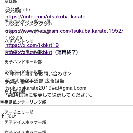
卓球部
○公式note
ダンス部
https://note.com/utsukuba_karate
男子バスケットボール部
○公式インスタグラム
https://www.instagram.com/tsukuba.karate.1952/
女子バスケットボール部
○公式X
バドミントン部
https://x.com/tkbkrt19
女子バレーボール部
https://x.com/tkbkrt
（
運用終了）
男子ハンドボール部
女子ハンドボール部
＜本件に関するお問い合わせ＞
筑波大学空手道部 広報担当
ラグビー部
tsukubakarate2019#at#gmail.com
陸上競技部
*#at#は＠に変更して送信してください。
空手道部
オリエンテーリング部
アーチェリー部
男子アイスホッケー部
女子アイスホッケー部