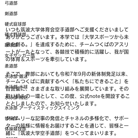
弓道部
剣道部
硬式庭球部
いつも筑波大学体育会空手道部へご支援くださいまして
硬式野球部
ありがとうございます。本学では「大学スポーツから未
来を創る。」を達成するために、チームつくばのアスリ
蹴球部
ートが一丸となって、各競技で積極的に活躍し、我が国
女子サッカー部
の体育＆スポーツを牽引しています。
柔道部
そこで、弊部においても令和7年9月の新体制発足以来、
水泳部 競泳
チームつくばに貢献するべく「私たちにできること」を
水泳部 水球
合言葉に、さまざまな取り組みを展開しています。その
取り組みの一環として、この度、公式noteを開設するこ
水泳部 飛込
ととしましたので、お知らせいたします。
水泳部 アーティスティックスイミング
タイムリーな記事の発信とチャネルの多様化で、サポー
体操部
ターの皆様に情報をお届けすることを通じて、皆様と一
体操競技部
緒に「筑波大学空手道部」をつくってまいります。