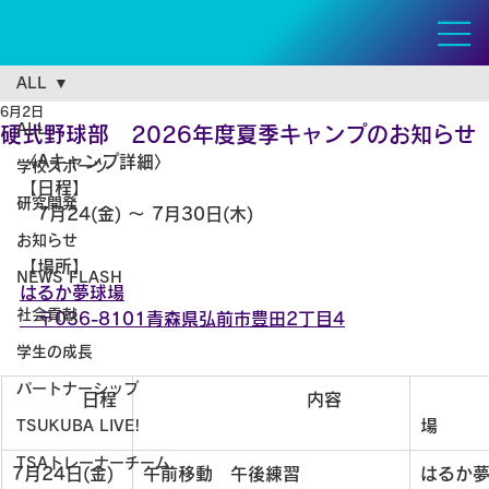
ALL
6月2日
ALL
硬式野球部 2026年度夏季キャンプのお知らせ
〈Aキャンプ詳細〉
学校スポーツ
【日程】
研究開発
　7月24(金) 〜 7月30日(木)
お知らせ
【場所】
NEWS FLASH
はるか夢球場
社会貢献
　〒036-8101青森県弘前市豊田2丁目4
学生の成長
パートナーシップ
　　　　日程
                 　　　内容
　　　  
場 
TSUKUBA LIVE!
TSAトレーナーチーム
7月24日(金)
午前移動　午後練習
はるか