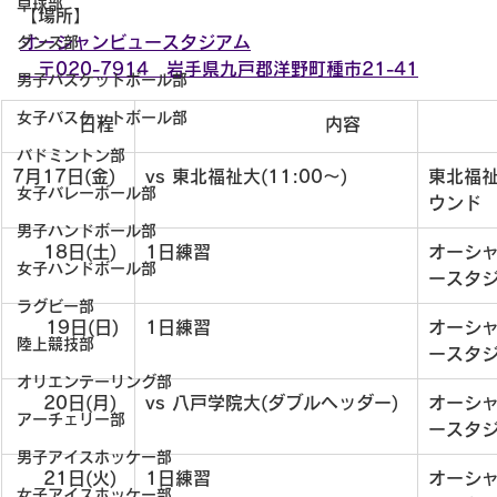
卓球部
【場所】
オーシャンビュースタジアム
ダンス部
　〒020-7914　岩手県九戸郡洋野町種市21-41
男子バスケットボール部
女子バスケットボール部
　　　  日程
 　　　　　　　　　  内容
　　　　
バドミントン部
7月17日(金)
vs 東北福祉大(11:00～)
東北福
女子バレーボール部
ウンド
男子ハンドボール部
　  18日(土)
1日練習
オーシ
女子ハンドボール部
ースタ
ラグビー部
     19日(日)
1日練習
オーシ
陸上競技部
ースタ
オリエンテーリング部
　  20日(月)
vs 八戸学院大(ダブルヘッダー)
オーシ
アーチェリー部
ースタ
男子アイスホッケー部
　  21日(火)
1日練習
オーシ
女子アイスホッケー部