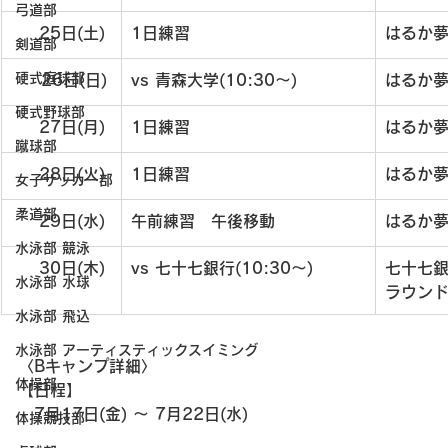
弓道部
　  25日(土)
1日練習
はるか
剣道部
硬式庭球部
     26日(日)
vs 青森大学(10:30～)
はるか
硬式野球部
  　27日(月)
1日練習
はるか
蹴球部
　  28日(火)
1日練習
はるか
女子サッカー部
柔道部
　  29日(水)
午前練習　午後移動
はるか
水泳部 競泳
　  30日(木)
vs 七十七銀行(10:30～)
七十七
水泳部 水球
ラウン
水泳部 飛込
水泳部 アーティスティックスイミング
〈Bキャンプ詳細〉
体操部
【日程】
　7月17日(金) 〜 7月22日(水)
体操競技部