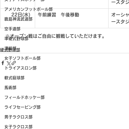
ースタ
アメリカンフットボール部
　  22日(水)
午前練習　午後移動
オーシ
鹿島神流武道部
ースタ
空手道部
※オープン戦はご自由に観戦していただけます。
準硬式野球部
漕艇部
硬式野球部
女子ソフトボール部
トライアスロン部
軟式庭球部
馬術部
フィールドホッケー部
ライフセービング部
男子ラクロス部
女子ラクロス部