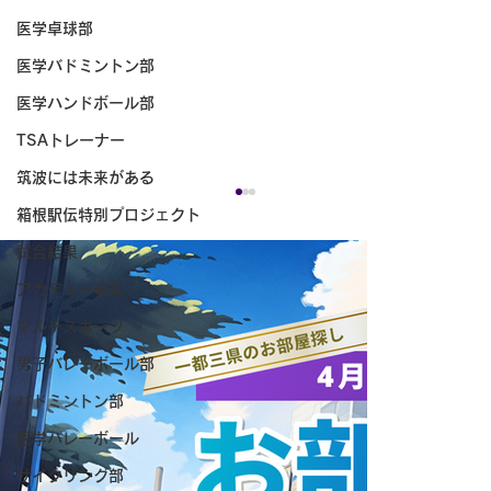
医学卓球部
医学バドミントン部
医学ハンドボール部
TSAトレーナー
筑波には未来がある
箱根駅伝特別プロジェクト
試合結果
アカデミー事業
マルチスポーツ
男子バレーボール部
国際交流試合のお知らせ
バドミントン部
医学バレーボール
サイクリング部