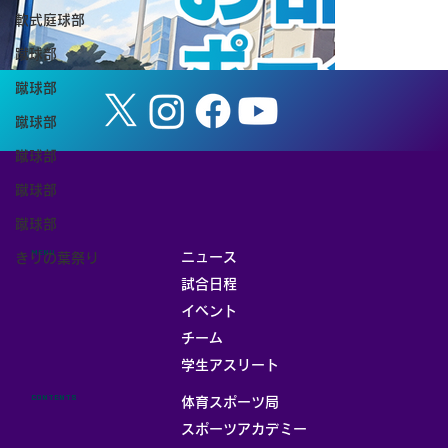
軟式庭球部
蹴球部
蹴球部
蹴球部
蹴球部
蹴球部
蹴球部
MENU
ニュース
きりの葉祭り
試合日程
イベント
チーム
お部屋
学生アスリート
CONTENTS
体育スポーツ局
スポーツアカデミー