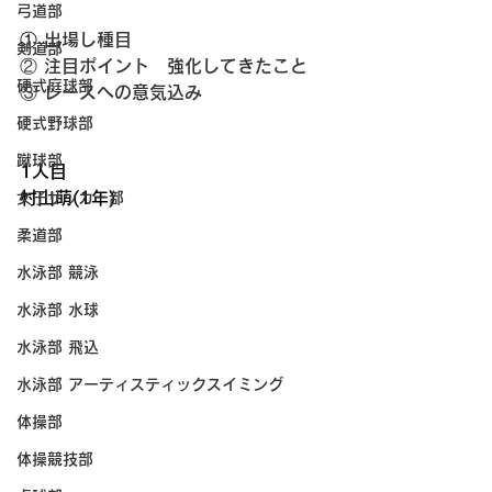
弓道部
①
 出場し種目
剣道部
② 注目ポイント　強化してきたこと
硬式庭球部
③ レースへの意気込み
硬式野球部
蹴球部
1人目
村山萌(1年)
女子サッカー部
柔道部
水泳部 競泳
水泳部 水球
水泳部 飛込
水泳部 アーティスティックスイミング
体操部
体操競技部