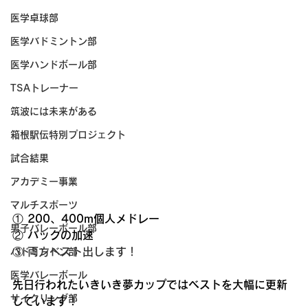
医学卓球部
医学バドミントン部
医学ハンドボール部
TSAトレーナー
筑波には未来がある
箱根駅伝特別プロジェクト
試合結果
アカデミー事業
マルチスポーツ
① 200、400m個人メドレー
男子バレーボール部
② バックの加速
③ 両方ベスト出します！
バドミントン部
医学バレーボール
先日行われたいきいき夢カップではベストを大幅に更新
サイクリング部
しています！