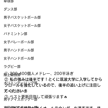
卓球部
ダンス部
男子バスケットボール部
女子バスケットボール部
バドミントン部
女子バレーボール部
男子ハンドボール部
女子ハンドボール部
ラグビー部
① 200.400個人メドレー、200平泳ぎ
陸上競技部
② 私の強みは後半です！とくに筑波大学に入学してから
オリエンテーリング部
クロールを強化しているので、後半の追い上げに注目し
てください！
アーチェリー部
③ ベスト更新目指して頑張ります🔥
男子アイスホッケー部
女子アイスホッケー部