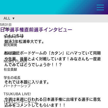
ALL
5月31日
ALL
日本選手権直前選手インタビュー
こんにちは
学校スポーツ
競泳3年松浦幸大です。
研究開発
私は最近ボードゲームの「カタン」にハマっていて同期
お知らせ
や先輩、後輩とよく対戦しています！みなさんも一度遊
NEWS FLASH
んでみてはどうでしょうか！！？
社会貢献
学生の成長
それでは本題に入ります。
パートナーシップ
TSUKUBA LIVE!
今週は来週に行われる日本選手権に出場する選手に意気
TSAトレーナーチーム
込みをコメントしてもらいます！！