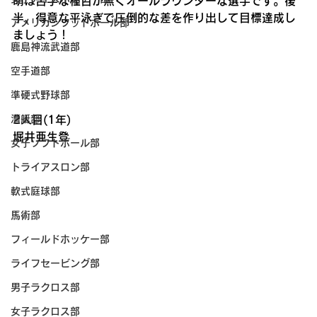
萌は苦手な種目が無くオールラウンダーな選手です。後
半、得意な平泳ぎで圧倒的な差を作り出して目標達成し
アメリカンフットボール部
ましょう！
鹿島神流武道部
空手道部
準硬式野球部
漕艇部
2人目(1年)
堀井亜生登
女子ソフトボール部
トライアスロン部
軟式庭球部
馬術部
フィールドホッケー部
ライフセービング部
男子ラクロス部
女子ラクロス部