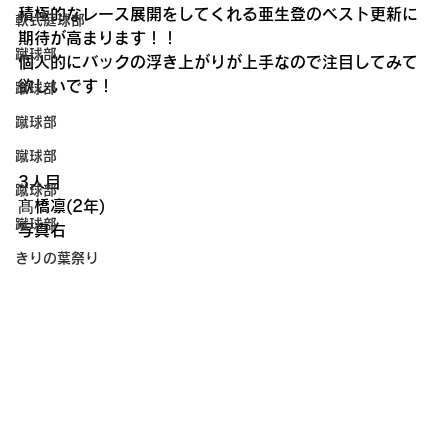
積極的なレース展開をしてくれる亜生登のベスト更新に
軟式庭球部
期待が高まります！！
蹴球部
個人的にバックの浮き上がりが上手なので注目してみて
欲しいです！
蹴球部
蹴球部
蹴球部
3人目
蹴球部
髙橋凛(2年)
蹴球部
写真右
きりの葉祭り