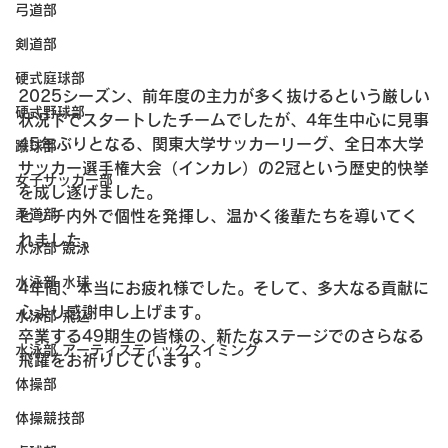
弓道部
剣道部
硬式庭球部
2025シーズン、前年度の主力が多く抜けるという厳しい
硬式野球部
状況下でスタートしたチームでしたが、4年生中心に見事
45年ぶりとなる、関東大学サッカーリーグ、全日本大学
蹴球部
サッカー選手権大会（インカレ）の2冠という歴史的快挙
女子サッカー部
を成し遂げました。
柔道部
ピッチ内外で個性を発揮し、温かく後輩たちを導いてく
れました。
水泳部 競泳
水泳部 水球
4年間、本当にお疲れ様でした。そして、多大なる貢献に
心より感謝申し上げます。
水泳部 飛込
卒業する49期生の皆様の、新たなステージでのさらなる
水泳部 アーティスティックスイミング
飛躍をお祈りしています。
体操部
体操競技部