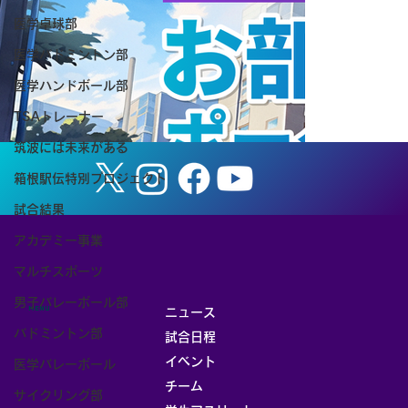
医学卓球部
【活動報告】卒業生追い出し試合開催の
医学バドミントン部
お知らせ
医学ハンドボール部
TSAトレーナー
筑波には未来がある
箱根駅伝特別プロジェクト
試合結果
アカデミー事業
マルチスポーツ
男子バレーボール部
MENU
ニュース
バドミントン部
試合日程
イベント
医学バレーボール
チーム
サイクリング部
お部屋