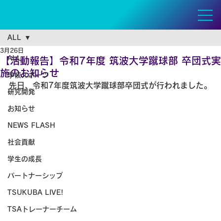
ALL
3月26日
ALL
【活動報告】令和7年度 筑波大学蹴球部 卒団式実
施のお知らせ
学校スポーツ
先日、令和7年度筑波大学蹴球部卒団式が行われました。
研究開発
お知らせ
NEWS FLASH
社会貢献
学生の成長
パートナーシップ
TSUKUBA LIVE!
TSAトレーナーチーム