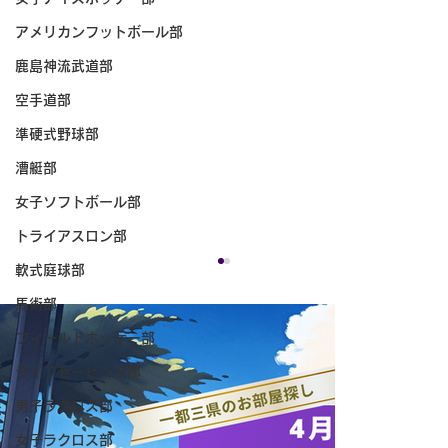
アメリカンフットボール部
鹿島神流武道部
空手道部
準硬式野球部
漕艇部
女子ソフトボール部
トライアスロン部
軟式庭球部
馬術部
フィールドホッケー部
ライフセービング部
男子ラクロス部
女子ラクロス部