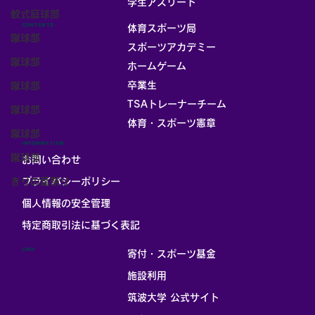
学生アスリート
軟式庭球部
CONTENTS
体育スポーツ局
蹴球部
スポーツアカデミー
蹴球部
ホームゲーム
卒業生
蹴球部
TSAトレーナーチーム
蹴球部
体育・スポーツ憲章
蹴球部
INFORMATION
蹴球部
お問い合わせ
プライバシーポリシー
きりの葉祭り
個人情報の安全管理
​特定商取引法に基づく表記
LINK
寄付・スポーツ基金
施設利用
筑波大学 公式サイト