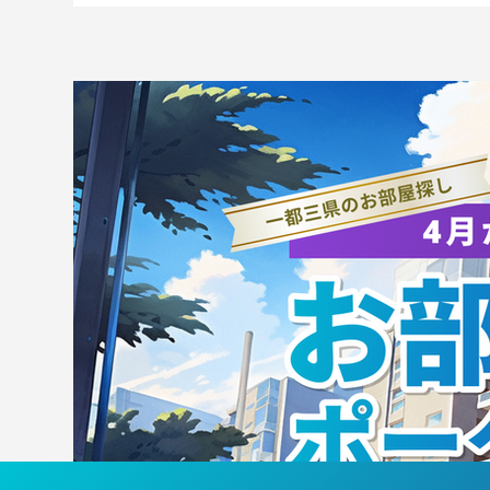
池田 春汰（3年/横浜FM・
『
Y）カターレ富山加入内定の
征
お知らせ