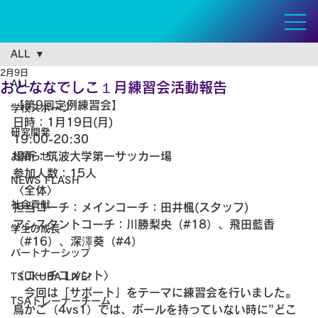
ALL
2月9日
ALL
おとななでしこ１月練習会活動報告
【第9回定例練習会】
学校スポーツ
日時：1月19日(月)
研究開発
19:00-20:30
場所：筑波大学第一サッカー場
お知らせ
参加人数：15人
NEWS FLASH
〈全体〉
社会貢献
担当コーチ：メインコーチ：田井楓(スタッフ)
アシスタントコーチ：川勝梨央（#18）、飛田藍香
学生の成長
（#16）、深澤葵（#4）
パートナーシップ
〈コーチコメント〉
TSUKUBA LIVE!
　今回は「サポート」をテーマに練習会を行いました。
TSAトレーナーチーム
鳥かご（4vs1）では、ボールを持っていない時に"どこ