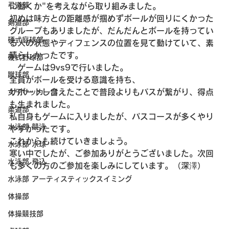
弓道部
に動くか"を考えながら取り組みました。
初めは味方との距離感が掴めずボールが回りにくかった
剣道部
グループもありましたが、だんだんとボールを持ってい
硬式庭球部
る人の状態やディフェンスの位置を見て動けていて、素
晴らしかったです。
硬式野球部
　ゲームは9vs9で行いました。
蹴球部
全員がボールを受ける意識を持ち、
サポートし合えたことで普段よりもパスが繋がり、得点
女子サッカー部
も生まれました。
柔道部
私自身もゲームに入りましたが、パスコースが多くやり
水泳部 競泳
やすかったです。
これからも続けていきましょう。
水泳部 水球
寒い中でしたが、ご参加ありがとうございました。次回
水泳部 飛込
も多くの方のご参加を楽しみにしています。（深澤）
水泳部 アーティスティックスイミング
体操部
体操競技部