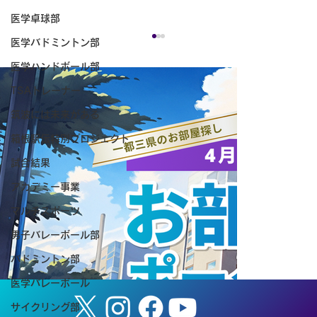
医学卓球部
医学バドミントン部
医学ハンドボール部
TSAトレーナー
筑波には未来がある
箱根駅伝特別プロジェクト
試合結果
アカデミー事業
なでしこクラス5月定例練習会活動報告
マルチスポーツ
男子バレーボール部
バドミントン部
医学バレーボール
サイクリング部