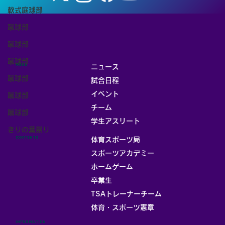
軟式庭球部
蹴球部
蹴球部
蹴球部
MENU
ニュース
蹴球部
試合日程
イベント
蹴球部
チーム
蹴球部
お部屋
学生アスリート
きりの葉祭り
CONTENTS
体育スポーツ局
スポーツアカデミー
ホームゲーム
卒業生
TSAトレーナーチーム
体育・スポーツ憲章
INFORMATION