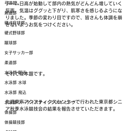
弓道部
チーム日高が始動して部内の熱気がどんどん増していく
反面、気温はググッと下がり、肌寒さを感じるようにな
剣道部
りました。季節の変わり目ですので、皆さんも体調を崩
硬式庭球部
さないようお気をつけください。
硬式野球部
蹴球部
女子サッカー部
柔道部
水泳部 競泳
それでは本題です。
水泳部 水球
水泳部 飛込
先週東京アクアティクスセンターで行われた東京都シニ
水泳部 アーティスティックスイミング
ア秋季水泳競技会の結果を報告させていただきます。
体操部
体操競技部