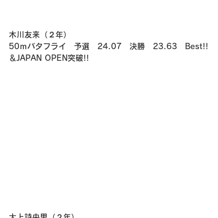
木川友来（２年）
50ｍバタフライ　予選　24.07　決勝　23.63　Best!!
＆JAPAN OPEN突破!!
大上詩央里（２年）