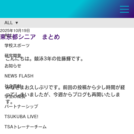
ALL
2025年10月19日
ALL
東京都シニア まとめ
学校スポーツ
研究開発
こんにちは。競泳3年の佐藤輝です。
お知らせ
NEWS FLASH
社会貢献
みなさまお久しぶりです。前回の投稿から少し時間が経
ってしまいましたが、今週からブログも再開いたしま
学生の成長
す。
パートナーシップ
TSUKUBA LIVE!
TSAトレーナーチーム