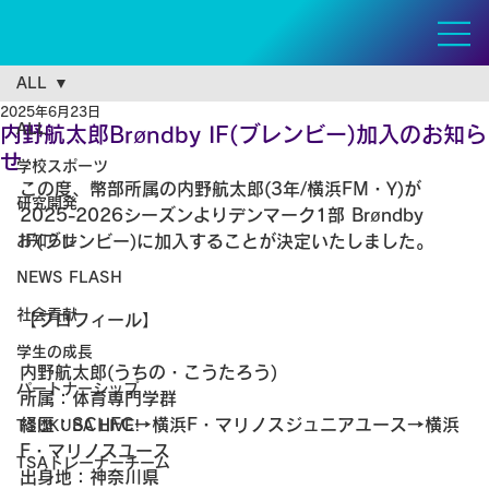
ALL
2025年6月23日
ALL
内野航太郎Brøndby IF(ブレンビー)加入のお知ら
せ
学校スポーツ
この度、幣部所属の内野航太郎(3年/横浜FM・Y)が
研究開発
2025-2026シーズンよりデンマーク1部 Brøndby 
お知らせ
IF(ブレンビー)に加入することが決定いたしました。
NEWS FLASH
社会貢献
【プロフィール】
学生の成長
内野航太郎(うちの・こうたろう)
パートナーシップ
所属：体育専門学群
経歴：SCHFC→横浜F・マリノスジュニアユース→横浜
TSUKUBA LIVE!
F・マリノスユース
TSAトレーナーチーム
出身地：神奈川県