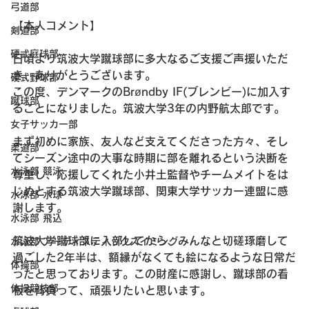
弓道部
【本人コメント】
剣道部
硬式庭球部
日頃より筑波大学蹴球部に多大なるご支援ご声援いただ
き、ありがとうございます。
硬式野球部
この度、デンマークのBrøndby IF(ブレンビー)に加入す
蹴球部
ることになりました。筑波大学3年の内野航太郎です。
女子サッカー部
まず初めに家族、友人など支えてくださった方々、そし
柔道部
てシーズン途中の大事な時期に部を離れるという決断を
水泳部 競泳
尊重し、応援してくれた小井土監督やチームメイトをは
じめとする筑波大学蹴球部、関東大学サッカー連盟に感
水泳部 水球
謝します。
水泳部 飛込
筑波大学蹴球部に入部してから、みんなと切磋琢磨して
水泳部 アーティスティックスイミング
過ごした2年半は、額縁がなくても絵になるような日常だ
体操部
ったと思っております。この財産に感謝し、蹴球部の看
体操競技部
板を背負って、頑張りたいと思います。