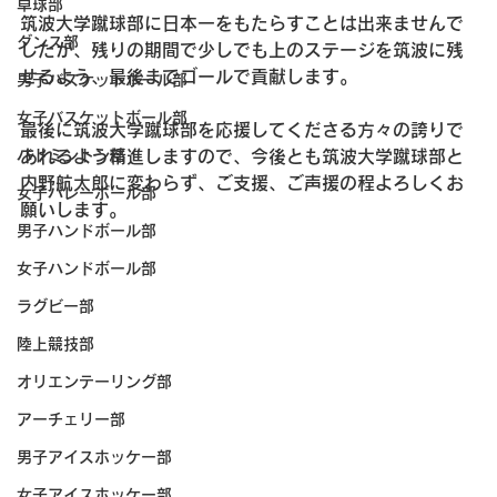
卓球部
筑波大学蹴球部に日本一をもたらすことは出来ませんで
ダンス部
したが、残りの期間で少しでも上のステージを筑波に残
せるよう、最後までゴールで貢献します。
男子バスケットボール部
女子バスケットボール部
最後に筑波大学蹴球部を応援してくださる方々の誇りで
バドミントン部
あれるよう精進しますので、今後とも筑波大学蹴球部と
内野航太郎に変わらず、ご支援、ご声援の程よろしくお
女子バレーボール部
願いします。
男子ハンドボール部
女子ハンドボール部
ラグビー部
陸上競技部
オリエンテーリング部
アーチェリー部
男子アイスホッケー部
女子アイスホッケー部