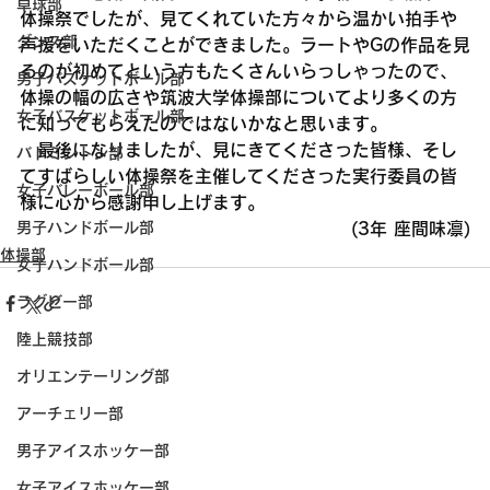
卓球部
体操祭でしたが、見てくれていた方々から温かい拍手や
ダンス部
声援をいただくことができました。ラートやGの作品を見
るのが初めてという方もたくさんいらっしゃったので、
男子バスケットボール部
体操の幅の広さや筑波大学体操部についてより多くの方
女子バスケットボール部
に知ってもらえたのではないかなと思います。
　最後になりましたが、見にきてくださった皆様、そし
バドミントン部
てすばらしい体操祭を主催してくださった実行委員の皆
女子バレーボール部
様に心から感謝申し上げます。
(3年 座間味凛)
男子ハンドボール部
体操部
女子ハンドボール部
ラグビー部
陸上競技部
オリエンテーリング部
アーチェリー部
男子アイスホッケー部
女子アイスホッケー部