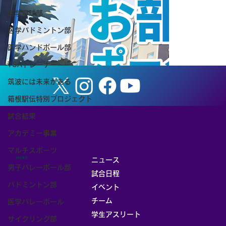
医学卓球部
医学バドミントン部
医学ハンドボール部
TSAトレーナー
筑波には未来がある
箱根駅伝特別プロジェクト
試合結果
アカデミー事業
マルチスポーツ
MENU
ニュース
男子バレーボール部
試合日程
バドミントン部
イベント
チーム
医学バレーボール
お部屋
学生アスリート
サイクリング部