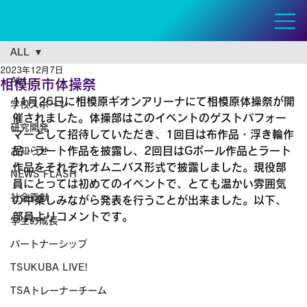
ALL
2023年12月7日
ALL
相模原市体操祭
11月26日に相模原ギオンアリーナにて相模原体操祭が開
学校スポーツ
催されました。体操部はこのイベントのゲストパフォー
研究開発
マーとして招待していただき、1回目は布作品・浮き輪作
品・ラート作品を披露し、2回目はGボール作品とラート
お知らせ
作品をそれぞれオムニバス形式で披露しました。現役部
NEWS FLASH
員にとっては初めてのイベントで、とても温かい雰囲気
社会貢献
の中楽しみながら発表を行うことが出来ました。以下、
部員よりコメントです。
学生の成長
パートナーシップ
TSUKUBA LIVE!
TSAトレーナーチーム