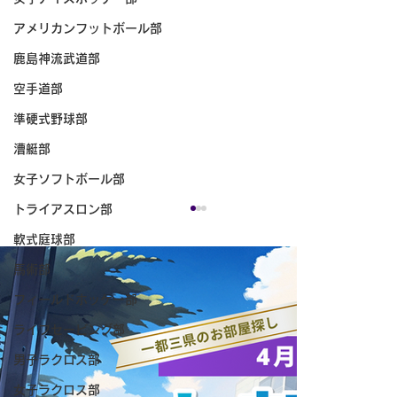
アメリカンフットボール部
鹿島神流武道部
空手道部
準硬式野球部
漕艇部
女子ソフトボール部
トライアスロン部
軟式庭球部
馬術部
フィールドホッケー部
ライフセービング部
男子ラクロス部
第31回つくば体操フェスティバル
女子ラクロス部