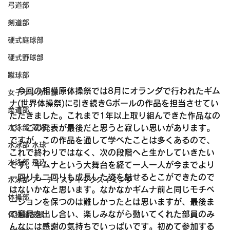
弓道部
剣道部
硬式庭球部
硬式野球部
蹴球部
　今回の相模原体操祭では8月にオランダで行われたギム
女子サッカー部
ナ(世界体操祭)に引き続きGボールの作品を担当させてい
柔道部
ただきました。これまで1年以上取り組んできた作品なの
で、この発表が最後だと思うと寂しい思いがあります。
水泳部 競泳
ですが、この作品を通して学べたことは多くあるので、
水泳部 水球
これで終わりではなく、次の段階へと生かしていきたい
水泳部 飛込
です。ギムナという大舞台を経て一人一人が今までより
一回りも二回りも成長した姿を魅せるとこができたので
水泳部 アーティスティックスイミング
はないかなと思います。なかなかギムナ前と同じモチベ
体操部
ーションを保つのは難しかったとは思いますが、最後ま
で意見を出し合い、楽しみながら動いてくれた部員のみ
体操競技部
んなには感謝の気持ちでいっぱいです。初めて参加する