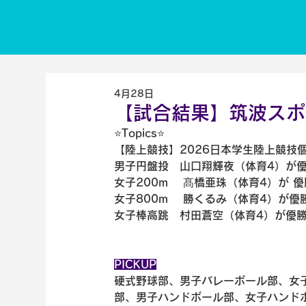
4月28日
【試合結果】筑波スポー
⭐️Topics⭐️
【陸上競技】2026日本学生陸上競技
男子円盤投　山口翔輝夜（体育4）が
女子200m 　髙橋亜珠（体育4）が 
女子800m 　勝くるみ（体育4）が優
女子棒高跳　村田蒼空（体育4）が優
PICKUP
硬式野球部、男子バレーボール部、女
部、男子ハンドボール部、女子ハンド