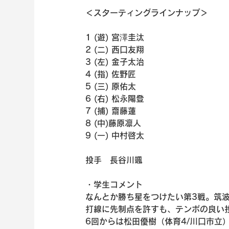
＜スターティングラインナップ＞
1 (遊) 宮澤圭汰
2 (二) 西口友翔
3 (左) 金子太治
4 (指) 佐野匠
5 (三) 原佑太
6 (右) 松永陽登
7 (捕) 齋藤蓮
8 (中)藤原凛人
9 (一) 中村啓太
投手　長谷川颯
・学生コメント
なんとか勝ち星をつけたい第3戦。筑波
打線に先制点を許すも、テンポの良い
6回からは松田優樹（体育4/川口市立