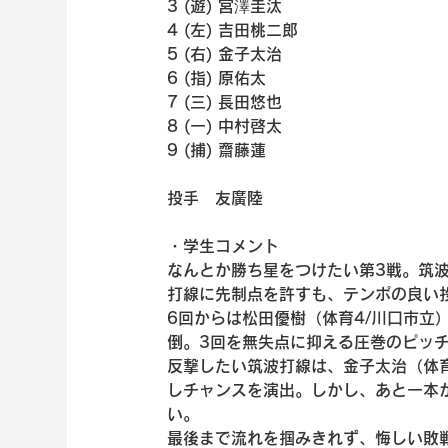
3 (遊) 宮澤圭汰
4 (左) 吉田桃二郎
5 (右) 金子太治
6 (指) 原佑太
7 (三) 長田悠也
8 (一) 中村啓太
9 (捕) 齋藤蓮
投手　友廣陸
・学生コメント
なんとか勝ち星をつけたい第3戦。筑波
打線に先制点を許すも、テンポの良い
6回からは松田優樹（体育4/川口市立
倒。3回を無失点に抑える圧巻のピッ
反撃したい筑波打線は、金子太治（体育
しチャンスを演出。しかし、あと一本
い。
最後まで流れを掴みきれず、悔しい敗