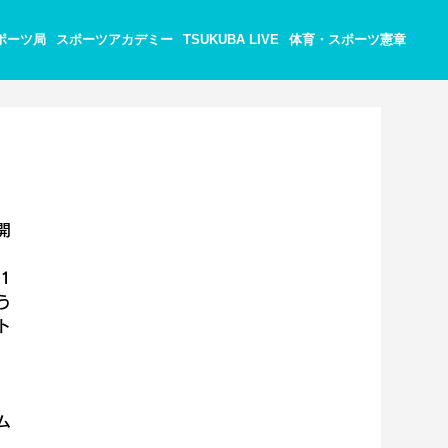
ポーツ局
スポーツアカデミー
TSUKUBA LIVE
体育・スポーツ憲章
開
1
う
ト
ム