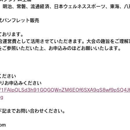
、明治、常磐、流通経済、日本ウェルネススポーツ、東海、八
式パンフレット販売
ております。
会運営費として活用させていただきます。大会の趣旨をご理解
をご参照いただいた上、お申込みのほどお願いいたします。
ください
よりお申込みください
/d/e/1FAIpQLSd3h91GQGQWnZM6EOf6SXA9qS8wf9pSQ4J
og
下記までお問い合わせください。
com