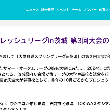
ニュース
試合日程
イベント
チーム
メンバー
体育ス
レッシュリーグin茨城 第3回大会の
におきまして「大学野球スプリングリーグin茨城」の第３回大会が
たサマー・オータムリーグの姉妹大会にあたり、2024年に第
催となる、茨城県内６会場で他リーグの大学や高校と試合を行
続き筑波大が幹事校として、昨年の10月ごろからプロジェク
戸、ひたちなか市民球場、笠間市民球場、TOKIWAスタジア
Mスタジアム土浦