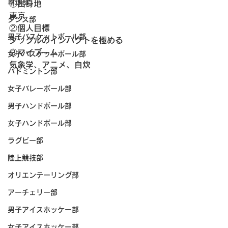
卓球部
①出身地
東京
ダンス部
②個人目標
男子バスケットボール部
タックルのインパクトを極める
③マイブーム
女子バスケットボール部
気象学、アニメ、自炊
バドミントン部
女子バレーボール部
男子ハンドボール部
女子ハンドボール部
ラグビー部
陸上競技部
オリエンテーリング部
アーチェリー部
男子アイスホッケー部
女子アイスホッケー部