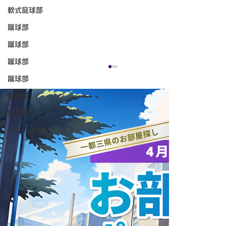
軟式庭球部
蹴球部
蹴球部
蹴球部
蹴球部
蹴球部
蹴球部
きりの葉祭り
【社会貢献活動】フラッグフットボール
教室