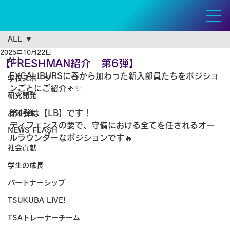
ALL
2025年10月22日
ALL
【FRESHMAN紹介 第6弾】
EXCALIBURSに春から加わった新入部員たちをポジショ
学校スポーツ
ンごとにご紹介🏈✨
研究開発
第4弾は【LB】です！
お知らせ
ディフェンスの要で、守備における全てを任されるオー
NEWS FLASH
ルラウンダーなポジションです🔥
社会貢献
学生の成長
パートナーシップ
TSUKUBA LIVE!
TSAトレーナーチーム