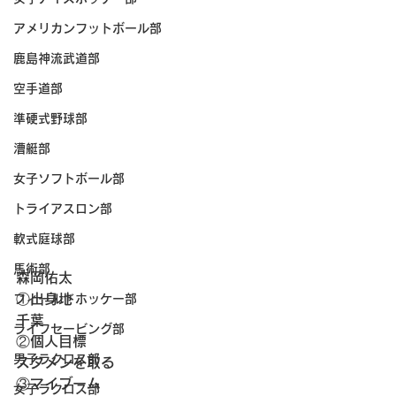
アメリカンフットボール部
鹿島神流武道部
空手道部
準硬式野球部
漕艇部
女子ソフトボール部
トライアスロン部
軟式庭球部
馬術部
森岡佑太
①出身地
フィールドホッケー部
千葉
ライフセービング部
②個人目標
男子ラクロス部
スタメンを取る
③マイブーム
女子ラクロス部