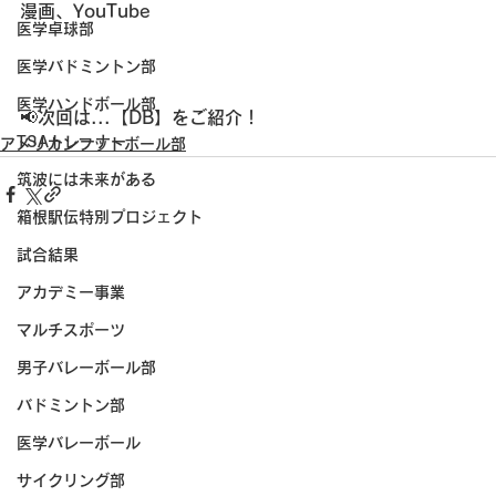
漫画、YouTube
医学卓球部
医学バドミントン部
医学ハンドボール部
📢次回は...【DB】をご紹介！
TSAトレーナー
アメリカンフットボール部
筑波には未来がある
箱根駅伝特別プロジェクト
試合結果
アカデミー事業
マルチスポーツ
男子バレーボール部
バドミントン部
医学バレーボール
サイクリング部