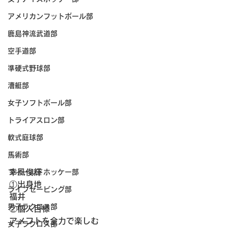
アメリカンフットボール部
鹿島神流武道部
空手道部
準硬式野球部
漕艇部
女子ソフトボール部
トライアスロン部
軟式庭球部
馬術部
幸風俊輝
フィールドホッケー部
①出身地
ライフセービング部
福井
男子ラクロス部
②個人目標
アメフトを全力で楽しむ
女子ラクロス部