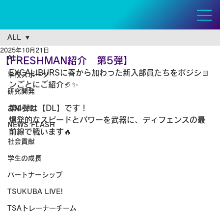
ALL
2025年10月21日
ALL
【FRESHMAN紹介 第5弾】
EXCALIBURSに春から加わった新入部員たちをポジショ
学校スポーツ
ンごとにご紹介🏈✨
研究開発
第4弾は【DL】です！
お知らせ
爆発的なスピードとパワーを武器に、ディフェンスの最
NEWS FLASH
前線で戦います🔥
社会貢献
学生の成長
パートナーシップ
TSUKUBA LIVE!
TSAトレーナーチーム