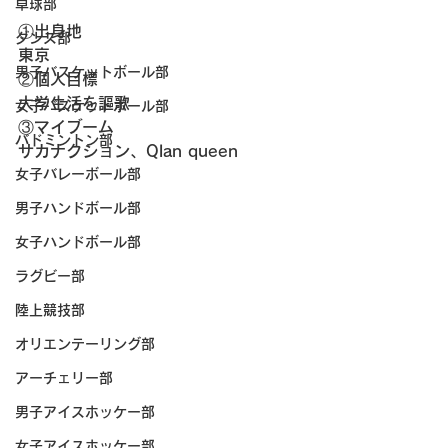
卓球部
①出身地
ダンス部
東京
男子バスケットボール部
②個人目標
大学生活を謳歌
女子バスケットボール部
③マイブーム
バドミントン部
サカナクション、Qlan queen
女子バレーボール部
男子ハンドボール部
女子ハンドボール部
ラグビー部
陸上競技部
オリエンテーリング部
アーチェリー部
男子アイスホッケー部
女子アイスホッケー部