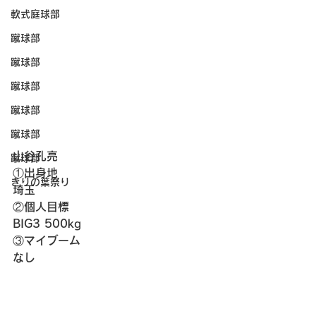
軟式庭球部
蹴球部
蹴球部
蹴球部
蹴球部
蹴球部
山谷孔亮
蹴球部
①出身地
きりの葉祭り
埼玉
②個人目標
BIG3 500kg
③マイブーム
なし