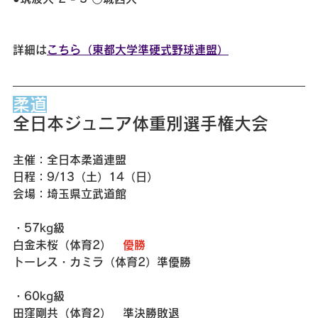
詳細は
こちら（東都大学準硬式野球連盟）
柔道
全日本ジュニア体重別選手権大会
主催：全日本柔道連盟
日程：9/13（土）14（日）
会場：埼玉県立武道館
・57kg級
白金未桜（体育2）　
優勝
トーレス・カミラ（体育2）準優勝
・60kg級　
田窪剛共（体育2）　準決勝敗退