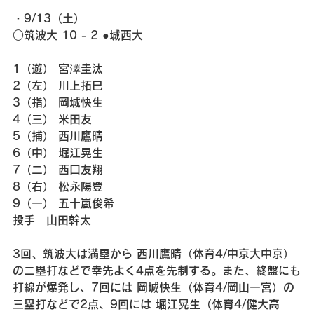
・9/13（土）
○筑波大 10 - 2 ●城西大
1（遊） 宮澤圭汰
2（左） 川上拓巳
3（指） 岡城快生
4（三） 米田友
5（捕） 西川鷹晴
6（中） 堀江晃生
7（二） 西口友翔
8（右） 松永陽登
9（一） 五十嵐俊希
投手　山田幹太
3回、筑波大は満塁から 西川鷹晴（体育4/中京大中京）
の二塁打などで幸先よく4点を先制する。また、終盤にも
打線が爆発し、7回には 岡城快生（体育4/岡山一宮）の
三塁打などで2点、9回には 堀江晃生（体育4/健大高