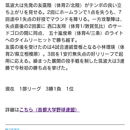
筑波大は先発の友廣陸（体育2/北陸）がテンポの良い立
ち上がりを見せる。2回にホームランで1点を失うも、7
回途中1失点の好投でマウンドを降りる。一方攻撃陣は、
失点直後の2回裏に 西口友翔（体育1/敦賀気比）のサー
ドゴロの間に同点、 五十嵐俊希（体育4/三条）のライト
へのタイムリーヒットで勝ち越す。
友廣の後を受けたのは4試合連続登板となる小林理瑛（体
育2/県立相模原）。3回を1安打無失点の好リリーフで起
用に応える。締まった展開の投手戦を制した筑波大は3連
勝で今秋初の勝ち点を挙げた。
現在　1部リーグ　3勝1負　1位
詳細は
こちら（首都大学野球連盟）