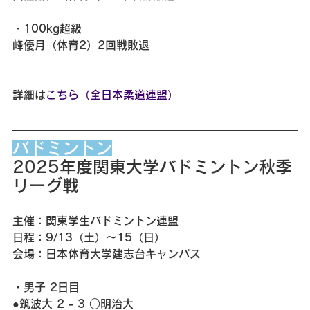
・100kg超級
峰優月（体育2）2回戦敗退
詳細は
こちら（全日本柔道連盟）
バドミントン
2025年度関東大学バドミントン秋季
リーグ戦
主催：関東学生バドミントン連盟
日程：9/13（土）〜15（日）
会場：日本体育大学建志台キャンパス
・男子 2日目
●筑波大 2 - 3 ○明治大