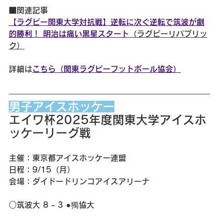
■関連記事
【ラグビー関東大学対抗戦】逆転に次ぐ逆転で筑波が劇
的勝利！ 明治は痛い黒星スタート
（ラグビーリパブリッ
ク）
詳細は
こちら（関東ラグビーフットボール協会）
男子アイスホッケー
エイワ杯2025年度関東大学アイスホ
ッケーリーグ戦
主催：東京都アイスホッケー連盟
日程：9/15（月）
会場：ダイドードリンコアイスアリーナ
○筑波大 8 - 3 ●獨協大