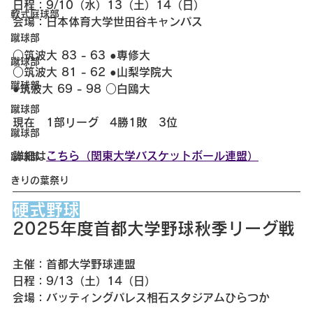
日程：9/10（水）13（土）14（日）
軟式庭球部
会場：日本体育大学世田谷キャンパス
蹴球部
○筑波大 83 - 63 ●専修大
蹴球部
○筑波大 81 - 62 ●山梨学院大
蹴球部
●筑波大 69 - 98 ○白鴎大
蹴球部
現在　1部リーグ　4勝1敗　3位
蹴球部
詳細は
こちら（関東大学バスケットボール連盟）
蹴球部
きりの葉祭り
硬式野球
2025年度首都大学野球秋季リーグ戦
主催：首都大学野球連盟
日程：9/13（土）14（日）
会場：バッティングパレス相石スタジアムひらつか