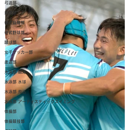
弓道部
剣道部
硬式庭球部
硬式野球部
蹴球部
女子サッカー部
柔道部
水泳部 競泳
水泳部 水球
水泳部 飛込
水泳部 アーティスティックスイミング
体操部
体操競技部