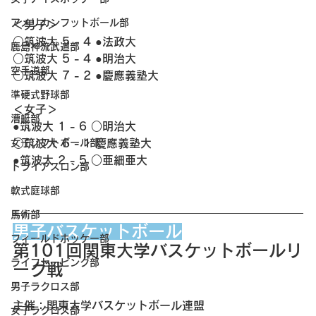
アメリカンフットボール部
＜男子＞
○筑波大 5 - 4 ●法政大
鹿島神流武道部
○筑波大 5 - 4 ●明治大
空手道部
○筑波大 7 - 2 ●慶應義塾大
準硬式野球部
＜女子＞
漕艇部
●筑波大 1 - 6 ○明治大
女子ソフトボール部
○筑波大 6 - 1 慶應義塾大
●筑波大 2 - 5 ○亜細亜大
トライアスロン部
軟式庭球部
馬術部
男子バスケットボール
フィールドホッケー部
第101回関東大学バスケットボールリ
ライフセービング部
ーグ戦
男子ラクロス部
主催：関東大学バスケットボール連盟
女子ラクロス部