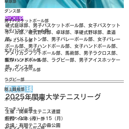
卓球部
ダンス部
PICKUP
男子バスケットボール部
硬式庭球部、男子バスケットボール部、女子バスケット
女子バスケットボール部
ボール部、硬式野球部、卓球部、準硬式野球部、柔道
部、バドミントン部、男子バレーボール部、女子バレー
バドミントン部
ボール部、男子ハンドボール部、女子ハンドボール部、
女子バレーボール部
アメリカンフットボール部、馬術部、男子ラクロス部、
医学ハンドボール部、ラグビー部、男子アイスホッケー
男子ハンドボール部
部、ダンス部
女子ハンドボール部
ラグビー部
硬式庭球
陸上競技部
2025年関東大学テニスリーグ
オリエンテーリング部
アーチェリー部
主催：関東学生テニス連盟
日程：9/8（月）〜15（月）
男子アイスホッケー部
会場：有明テニスの森公園
女子アイスホッケー部