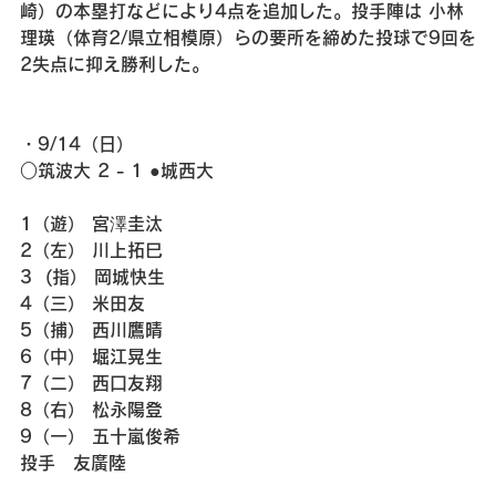
崎）の本塁打などにより4点を追加した。投手陣は 小林
理瑛（体育2/県立相模原）らの要所を締めた投球で9回を
2失点に抑え勝利した。
・9/14（日）
○筑波大 2 - 1 ●城西大
1（遊） 宮澤圭汰
2（左） 川上拓巳
3  (指） 岡城快生
4（三） 米田友
5（捕） 西川鷹晴
6（中） 堀江晃生
7（二） 西口友翔
8（右） 松永陽登
9（一） 五十嵐俊希
投手　友廣陸