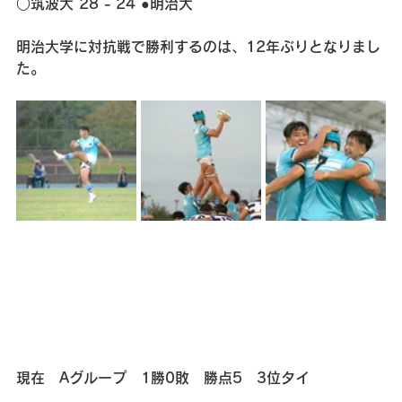
○筑波大 28 - 24 ●明治大
明治大学に対抗戦で勝利するのは、12年ぶりとなりまし
た。
現在　Aグループ　1勝0敗　勝点5　3位タイ