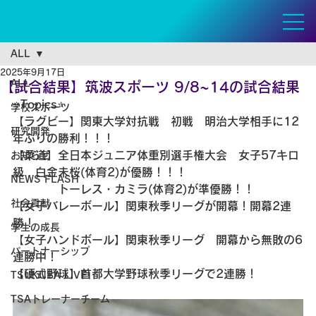
ALL
2025年9月17日
ALL
【試合結果】筑波スポーツ 9/8~14の試合結果
⭐️Topics⭐️
学校スポーツ
【ラグビー】
関東大学対抗戦　初戦　明治大学相手に12
研究開発
年ぶりの勝利
！！！
【柔道】全日本ジュニア体重別選手権大会　女子57キロ
お知らせ
級　白金未桜(体育2)が優勝！！！
NEWS FLASH
　　　　トーレス・カミラ(体育2)が準優勝！！
社会貢献
【女子バレーボール】関東秋季リーグが開幕！開幕2連
勝！
学生の成長
【女子ハンドボール】関東秋季リーグ　開幕から無敗の6
パートナーシップ
連勝中！
【硬式野球】首都大学野球秋季リーグで2連勝！
TSUKUBA LIVE!
TSAトレーナーチーム