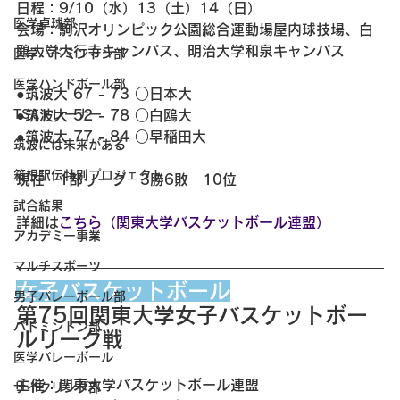
日程：9/10（水）13（土）14（日）
医学卓球部
会場：駒沢オリンピック公園総合運動場屋内球技場、白
鴎大学大行寺キャンパス、明治大学和泉キャンパス
医学バドミントン部
医学ハンドボール部
●筑波大 67 - 73 ○日本大
TSAトレーナー
●筑波大 52 - 78 ○白鴎大
●筑波大 77 - 84 ○早稲田大
筑波には未来がある
箱根駅伝特別プロジェクト
現在　1部リーグ　3勝6敗　10位
試合結果
詳細は
こちら（関東大学バスケットボール連盟）
アカデミー事業
マルチスポーツ
女子バスケットボール
男子バレーボール部
第75回関東大学女子バスケットボー
バドミントン部
ルリーグ戦
医学バレーボール
主催：関東大学バスケットボール連盟
サイクリング部