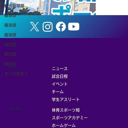
軟式庭球部
株式会社アマダナスポーツエンタテインメントと
蹴球部
連携協定を締結
蹴球部
蹴球部
蹴球部
蹴球部
蹴球部
MENU
ニュース
きりの葉祭り
試合日程
イベント
チーム
お部屋
学生アスリート
CONTENTS
体育スポーツ局
スポーツアカデミー
ホームゲーム