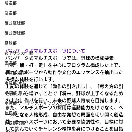
弓道部
剣道部
硬式庭球部
硬式野球部
蹴球部
バンバータ式マルチスポーツについて
女子サッカー部
バンバータ式マルチスポーツでは、野球の構成要素
柔道部
「投・捕・打・走」を中心にプログラム構成した上で、
様々なスポーツから動作や文化のエッセンスを抽出した
水泳部 競泳
多様な体験を行います。
水泳部 水球
上記の体験を通じて「動作の引き出し」、「考え方の引
き出し」を増やすことで「将来、野球が上手くなるため
水泳部 飛込
の土台」作りを行い、未来の野球人育成を目指します。
水泳部 アーティスティックスイミング
また、マルチスポーツの採用は運動能力だけでなく、ベ
体操部
ースとなる人格形成、自由な発想で局面を切り開く創造
性、チームスポーツにおいて必要な協調性や、目標に対
体操競技部
して挑んでいくチャレンジ精神を身につけることを目指