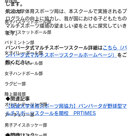
卓球部
します。
筑波大学体育スポーツ局は、本スクールで実施されるプ
ダンス部
ログラムの向上に協力し、我が国における子どもたちの
男子バスケットボール部
マルチスポーツ環境の望ましい姿をともに探究していき
女子バスケットボール部
ます。
バドミントン部
バンバータ式マルチスポーツスクール詳細は
こちら（バ
女子バレーボール部
ンバータ式マルチスポーツスクールホームページ）
をご
覧ください。
男子ハンドボール部
女子ハンドボール部
ラグビー部
陸上競技部
◆関連記事
オリエンテーリング部
【筑波大学体育スポーツ局協力】バンバータが野球型マ
ルチスポーツスクールを開校　PRTIMES
アーチェリー部
男子アイスホッケー部
◆関連リンク
女子アイスホッケー部