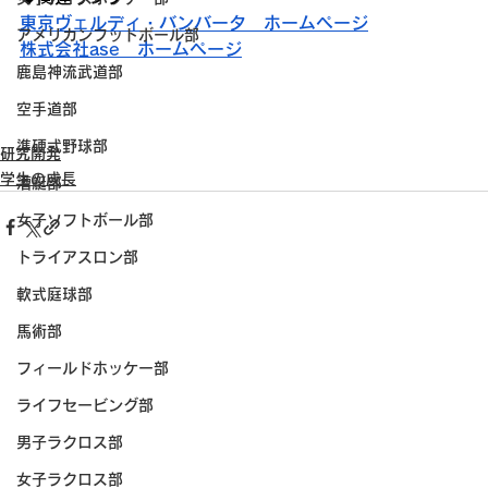
東京ヴェルディ・バンバータ　ホームページ
アメリカンフットボール部
株式会社ase　ホームページ
鹿島神流武道部
空手道部
準硬式野球部
研究開発
学生の成長
漕艇部
女子ソフトボール部
トライアスロン部
軟式庭球部
馬術部
フィールドホッケー部
ライフセービング部
男子ラクロス部
女子ラクロス部