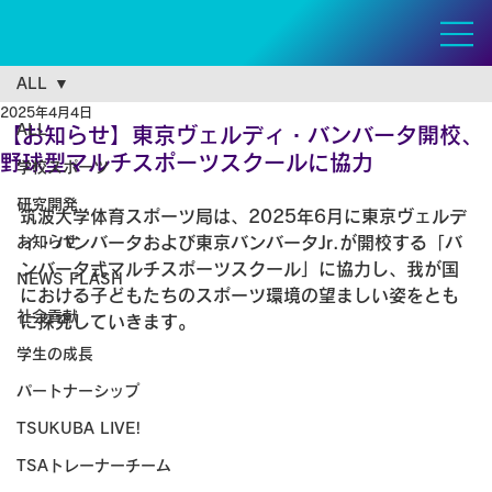
ALL
2025年4月4日
ALL
【お知らせ】東京ヴェルディ・バンバータ開校、
野球型マルチスポーツスクールに協力
学校スポーツ
研究開発
筑波大学体育スポーツ局は、2025年6月に東京ヴェルデ
お知らせ
ィ・バンバータおよび東京バンバータJr.が開校する「バ
ンバータ式マルチスポーツスクール」に協力し、我が国
NEWS FLASH
における子どもたちのスポーツ環境の望ましい姿をとも
社会貢献
に探究していきます。
学生の成長
パートナーシップ
TSUKUBA LIVE!
TSAトレーナーチーム