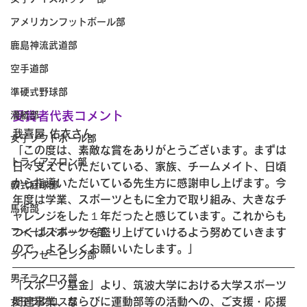
アメリカンフットボール部
鹿島神流武道部
空手道部
準硬式野球部
受賞者代表コメント
漕艇部
我喜屋 佑衣さん
女子ソフトボール部
「この度は、素敵な賞をありがとうございます。まずは
トライアスロン部
日々支えていただいている、家族、チームメイト、日頃
から指導いただいている先生方に感謝申し上げます。今
軟式庭球部
年度は学業、スポーツともに全力で取り組み、大きなチ
馬術部
ャレンジをした１年だったと感じています。これからも
つくばスポーツを盛り上げていけるよう努めていきます
フィールドホッケー部
ので、よろしくお願いいたします。」
ライフセービング部
男子ラクロス部
「スポーツ基金」より、筑波大学における大学スポーツ
関連事業、ならびに運動部等の活動への、ご支援・応援
女子ラクロス部