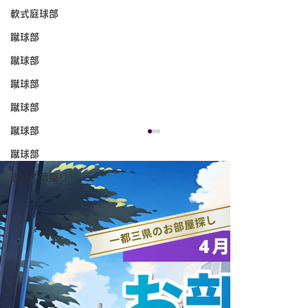
軟式庭球部
蹴球部
蹴球部
蹴球部
蹴球部
蹴球部
蹴球部
きりの葉祭り
【試合結果】筑波スポーツ 7/27～8/2の