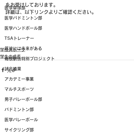
をお受けしております。
医学卓球部
詳細は、以下リンクよりご確認ください。
医学バドミントン部
医学ハンドボール部
TSAトレーナー
筑波には未来がある
学校スポーツ
学生の成長
箱根駅伝特別プロジェクト
試合結果
アカデミー事業
マルチスポーツ
男子バレーボール部
バドミントン部
医学バレーボール
サイクリング部