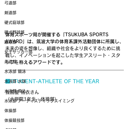
弓道部
剣道部
硬式庭球部
硬式野球部
体育スポーツ局が開催する「TSUKUBA SPORTS 
AWARD」は、筑波大学の体育系課外活動団体に所属し、
蹴球部
未来の姿を想像し、組織や社会をより良くするために挑
女子サッカー部
戦し、イノベーションを起こした学生アスリート・スタ
柔道部
ッフを
称えるアワードです。
水泳部 競泳
■STUDENT-ATHLETE OF THE YEAR
水泳部 水球
水泳部 飛込
我喜屋 佑衣さん
（大学院1年生・体操部）
水泳部 アーティスティックスイミング
体操部
体操競技部