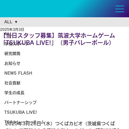
ALL
2025年3月3日
ALL
【当日スタッフ募集】筑波大学ホームゲーム
「TSUKUBA LIVE!」（男子バレーボール）
学校スポーツ
研究開発
お知らせ
NEWS FLASH
社会貢献
学生の成長
パートナーシップ
TSUKUBA LIVE!
TSAトレーナーチーム
2025年3月26日（水）つくばカピオ（茨城県つくば