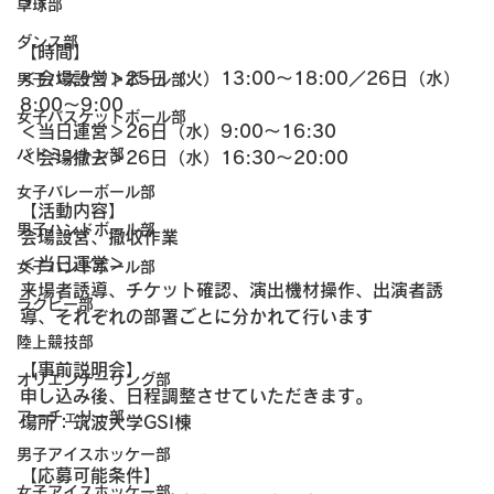
卓球部
ダンス部
【時間】
＜会場設営＞25日（火）13:00〜18:00／26日（水）
男子バスケットボール部
8:00〜9:00
女子バスケットボール部
＜当日運営＞26日（水）9:00〜16:30
バドミントン部
＜会場撤去＞26日（水）16:30〜20:00
女子バレーボール部
【活動内容】
男子ハンドボール部
会場設営、撤収作業
＜当日運営＞
女子ハンドボール部
来場者誘導、チケット確認、演出機材操作、出演者誘
ラグビー部
導、それぞれの部署ごとに分かれて行います
陸上競技部
【事前説明会】
オリエンテーリング部
申し込み後、日程調整させていただきます。
アーチェリー部
場所：筑波大学GSI棟
男子アイスホッケー部
【応募可能条件】
女子アイスホッケー部