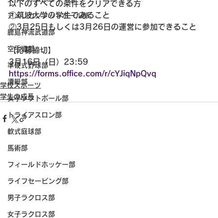
以下のすべての条件をクリアできる方
①筑波大学の学生であること
アメリカンフットボール部
②3月25日もしくは3月26日の運営に参加できること
鹿島神流武道部
空手道部
【応募締切】
3月16日（日）23:59
準硬式野球部
https://forms.office.com/r/cYJiqNpQvq
漕艇部
学校スポーツ
学生の成長
女子ソフトボール部
トライアスロン部
軟式庭球部
馬術部
フィールドホッケー部
ライフセービング部
男子ラクロス部
女子ラクロス部