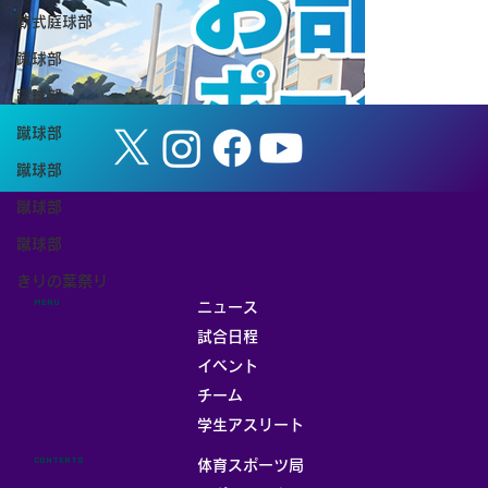
軟式庭球部
定を締結
蹴球部
蹴球部
蹴球部
蹴球部
蹴球部
蹴球部
きりの葉祭り
MENU
ニュース
試合日程
イベント
チーム
お部屋
学生アスリート
CONTENTS
体育スポーツ局