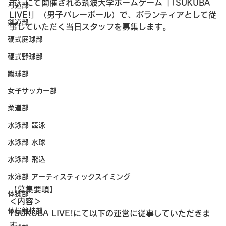
市）にて開催される筑波大学ホームゲーム「TSUKUBA 
弓道部
LIVE!」（男子バレーボール）で、ボランティアとして従
剣道部
事していただく当日スタッフを募集します。
硬式庭球部
硬式野球部
蹴球部
女子サッカー部
柔道部
水泳部 競泳
水泳部 水球
水泳部 飛込
水泳部 アーティスティックスイミング
【募集要項】
体操部
＜内容＞
体操競技部
TSUKUBA LIVE!にて以下の運営に従事していただきま
す。