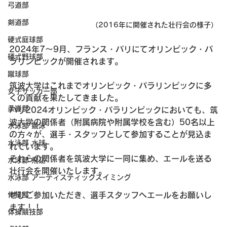
弓道部
剣道部
（2016年に開催された壮行会の様子）
硬式庭球部
2024年7～9月、フランス・パリにてオリンピック・パ
硬式野球部
ラリンピックが開催されます。
蹴球部
筑波大学はこれまでオリンピック・パラリンピックに多
女子サッカー部
くの貢献を果たしてきました。
柔道部
パリ2024オリンピック・パラリンピックにおいても、筑
波大学の関係者（附属病院や附属学校を含む）50名以上
水泳部 競泳
の方々が、選手・スタッフとして参加することが見込ま
水泳部 水球
れています。
それらの関係者を筑波大学に一同に集め、エールを送る
水泳部 飛込
壮行会を開催いたします。
水泳部 アーティスティックスイミング
ぜひご参加いただき、選手スタッフへエールをお願いし
体操部
ます！！
体操競技部