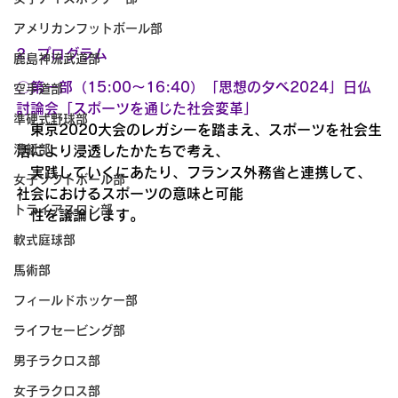
アメリカンフットボール部
2. プログラム
鹿島神流武道部
〇第一部（15:00～16:40）「思想の夕べ2024」日仏
空手道部
討論会「スポーツを通じた社会変革」
準硬式野球部
東京2020大会のレガシーを踏まえ、スポーツを社会生
漕艇部
活により浸透したかたちで考え、
　実践していくにあたり、フランス外務省と連携して、
女子ソフトボール部
社会におけるスポーツの意味と可能
トライアスロン部
　性を議論します。
軟式庭球部
馬術部
フィールドホッケー部
ライフセービング部
男子ラクロス部
女子ラクロス部