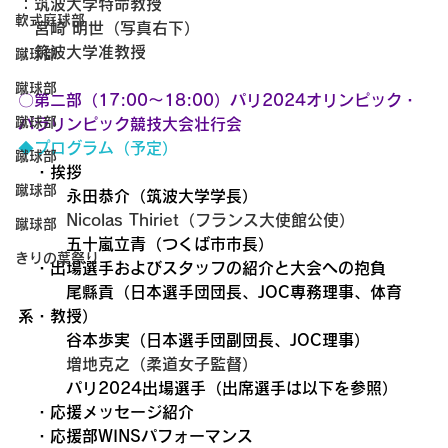
：筑波大学特命教授
軟式庭球部
　宮崎 明世（写真右下）
：筑波大学准教授
蹴球部
蹴球部
〇第二部（17:00～18:00）パリ2024オリンピック・
蹴球部
パラリンピック競技大会壮行会
◆プログラム（予定）
蹴球部
　・挨拶
蹴球部
　　　永田恭介（筑波大学学長）
Nicolas Thiriet（フランス大使館公使）
蹴球部
　　　五十嵐立青（つくば市市長） 
きりの葉祭り
　・出場選手およびスタッフの紹介と大会への抱負
　　　尾縣貢（日本選手団団長、JOC専務理事、体育
系・教授）
　　　谷本歩実（日本選手団副団長、JOC理事）
　　　増地克之（柔道女子監督）
　　　パリ2024出場選手（出席選手は以下を参照）
　・応援メッセージ紹介
　・応援部WINSパフォーマンス