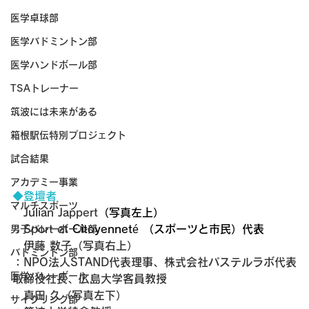
医学卓球部
医学バドミントン部
医学ハンドボール部
TSAトレーナー
筑波には未来がある
箱根駅伝特別プロジェクト
試合結果
アカデミー事業
◆登壇者
マルチスポーツ
　Julian Jappert
（写真左上）
：Sport et 
Citoyenneté （スポーツと市民）代表
男子バレーボール部
　伊藤 数子（写真右上）
バドミントン部
：NPO法人STAND代表理事、株式会社パステルラボ代表
医学バレーボール
取締役社長、広島大学客員教授　
　真田 久（写真左下）
サイクリング部