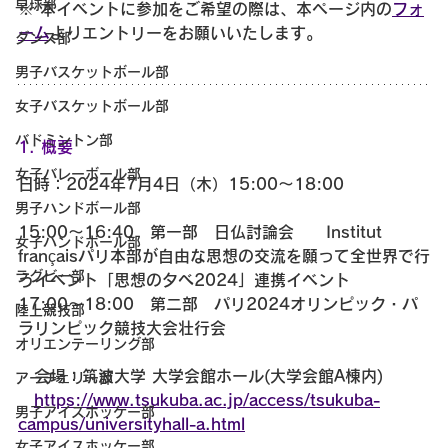
卓球部
※ 本イベントに参加をご希望の際は、本ページ内の
フォ
ーム
よりエントリーをお願いいたします。
ダンス部
男子バスケットボール部
女子バスケットボール部
バドミントン部
1. 概要
女子バレーボール部
日時：2024年7月4日（木）15:00～18:00
男子ハンドボール部
15:00～16:40　第一部　日仏討論会　　Institut 
女子ハンドボール部
françaisパリ本部が自由な思想の交流を願って全世界で行
ラグビー部
うイベント「思想の夕べ2024」連携イベント
17:00～18:00　第二部　パリ2024オリンピック・パ
陸上競技部
ラリンピック競技大会壮行会
オリエンテーリング部
　会場：筑波大学 大学会館ホール(大学会館A棟内)
アーチェリー部
https://www.tsukuba.ac.jp/access/tsukuba-
男子アイスホッケー部
campus/universityhall-a.html
女子アイスホッケー部