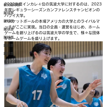
2022年度インカレ４位の筑波大学に対するのは、2023
軟式庭球部
年度レギュラーシーズンカンファレンスチャンピオンの
蹴球部
ハワイ大学。
バスケットボールの本場アメリカの大学とのライバルマ
蹴球部
ッチがここに実現。当日の企画・運営をはじめ、ホーム
蹴球部
ゲームを創り上げるのは筑波大学の学生で、様々な団体
蹴球部
がホームゲームを盛り上げます。
蹴球部
蹴球部
きりの葉祭り