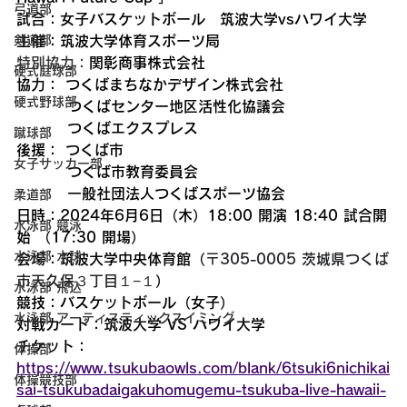
弓道部
試合：女子バスケットボール　筑波大学vsハワイ大学
剣道部
主催：筑波大学体育スポーツ局
特別協力：
関彰商事株式会社
硬式庭球部
協力： つくばまちなかデザイン株式会社
硬式野球部
	　つくばセンター地区活性化協議会
	　つくばエクスプレス
蹴球部
後援： 
つくば市
女子サッカー部
	　つくば市教育委員会
	　一般社団法人つくばスポーツ協会
柔道部
日時：2024年6月6日（木）18:00 開演 18:40 試合開
水泳部 競泳
始 （17:30 開場）
水泳部 水球
会場：筑波大学中央体育館（
〒305-0005 茨城県つくば
市天久保３丁目１−１
）
水泳部 飛込
競技：バスケットボール（女子）
水泳部 アーティスティックスイミング
対戦カード：筑波大学 VS ハワイ大学
チケット：
体操部
https://www.tsukubaowls.com/blank/6tsuki6nichikai
体操競技部
sai-tsukubadaigakuhomugemu-tsukuba-live-hawaii-