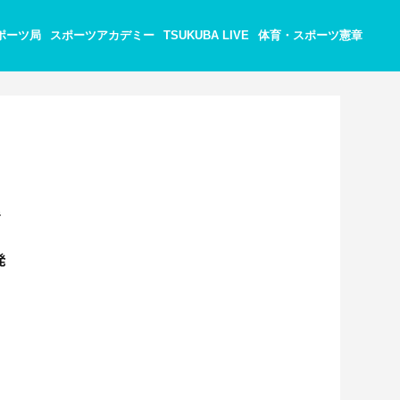
ポーツ局
スポーツアカデミー
TSUKUBA LIVE
体育・スポーツ憲章
々
で
発