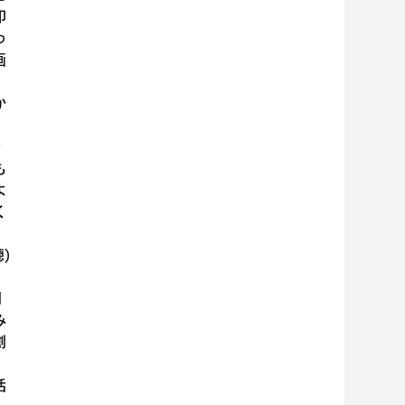
印
っ
画
か
ン
も
よ
く
)
間
み
創
活