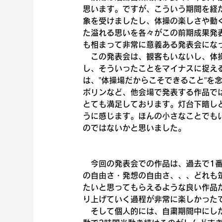
思います。ですが、こういう期間を経
象を受けましたし、体操の楽しさや動
た溢れる思いを各々がこの前期成果発
も相まって非常に意義ある発表会にな
　この発表会は、観客もいないし、体
し、そういったことをマイナスに捉え
は、”体操場だからこそできること”を
ポリンなど、他会場で発表する作品で
とても満足しております。灯台下暗し
うに感じます。ほんの小さなことでも
のではないかと思いました。
　今回の発表会での作品は、過去で1
の自由さ・発想の自由さ、、、どれも
たいと思ってもらえるような良い作品
り上げていく過程が非常に楽しかった
　そして個人的には、自粛期間中にし