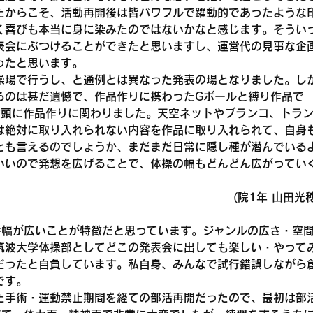
たからこそ、活動再開後は皆パワフルで躍動的であったような
く喜びも本当に身に染みたのではないかなと感じます。そうい
表会にぶつけることができたと思いますし、運営代の見事な企
ったと思います。
操場で行うし、と通例とは異なった発表の場となりました。し
るのは甚だ遺憾で、作品作りに携わったGボールと縛り作品で
念頭に作品作りに関わりました。天空ネットやブランコ、トラ
は絶対に取り入れられない内容を作品に取り入れられて、自身
とも言えるのでしょうか、まだまだ日常に隠し種が潜んでいる
いいので発想を広げることで、体操の幅もどんどん広がってい
(院1年 山田光穂
番幅が広いことが特徴だと思っています。ジャンルの広さ・空
筑波大学体操部としてどこの発表会に出しても楽しい・やって
だったと自負しています。私自身、みんなで試行錯誤しながら
です。
た手術・運動禁止期間を経ての部活再開だったので、最初は部