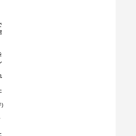
で
密
を
し
と
れ
た
)
さ
と