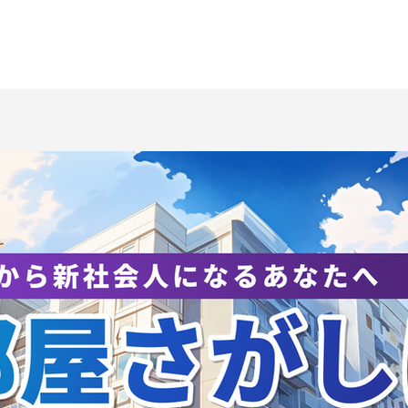
31回つくば体操フェスティ
第30回全日本ラー
ル
権大会