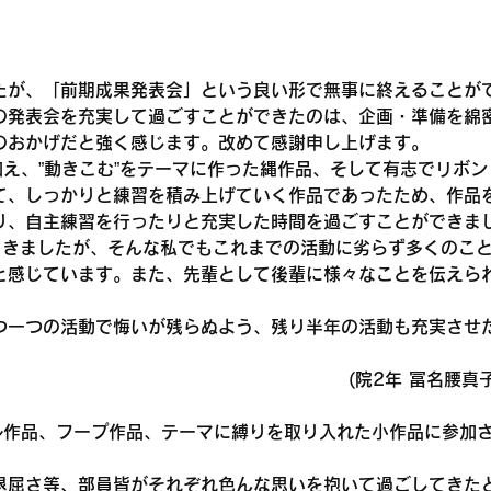
たが、「前期成果発表会」という良い形で無事に終えることが
の発表会を充実して過ごすことができたのは、企画・準備を綿
のおかげだと強く感じます。改めて感謝申し上げます。
え、”動きこむ”をテーマに作った縄作品、そして有志でリボン
て、しっかりと練習を積み上げていく作品であったため、作品
り、自主練習を行ったりと充実した時間を過ごすことができま
てきましたが、そんな私でもこれまでの活動に劣らず多くのこ
と感じています。また、先輩として後輩に様々なことを伝えら
つ一つの活動で悔いが残らぬよう、残り半年の活動も充実させ
(院2年 冨名腰真子
ル作品、フープ作品、テーマに縛りを取り入れた小作品に参加
退屈さ等、部員皆がそれぞれ色んな思いを抱いて過ごしてきた