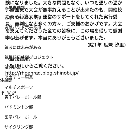
験になりました。大きな問題もなく、いつも通りの温か
医学卓球部
い雰囲気で大会が無事終えることが出来たのも、開催校
である新潟大学、運営のサポートをしてくれた実行委
医学バドミントン部
員、審判団など多くの方々、ご支援のおかげです。大会
医学ハンドボール部
を支えてくださった全ての皆様に、この場を借りて感謝
申し上げます。本当にありがとうございました。
TSAトレーナー
(院1年 瓜兼 汐里)
筑波には未来がある
箱根駅伝特別プロジェクト
〈競技結果〉
下記URLからご覧ください。
試合結果
http://rhoenrad.blog.shinobi.jp/
アカデミー事業
体操部
マルチスポーツ
男子バレーボール部
バドミントン部
医学バレーボール
サイクリング部