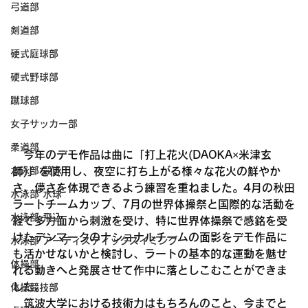
弓道部
剣道部
硬式庭球部
硬式野球部
蹴球部
女子サッカー部
柔道部
　今年のデモ作品は曲に「打上花火(DAOKA×米津玄
師)」を使用し、夜空に打ち上がる様々な花火の鮮やか
水泳部 競泳
さ、儚さを体現できるよう練習を重ねました。4月の秋田
水泳部 水球
ラートチームカップ、7月の世界体操祭と国際的な活動を
水泳部 飛込
経て多方面から刺激を受け、特に世界体操祭で感銘を受
けたデンマークのナショナルチームの面影をデモ作品に
水泳部 アーティスティックスイミング
も活かせないかと検討し、ラートの基本的な運動を魅せ
体操部
れる動きへと発展させて作中に落としこむことができま
した。
体操競技部
　筑波大学における技術力はもちろんのこと、今までと