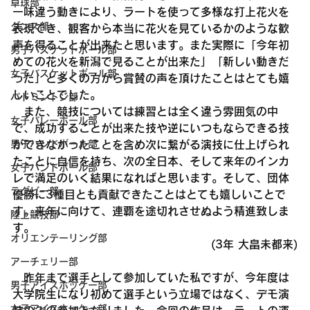
卓球部
一味違う動きにより、ラートを使って多様な打上花火を
ダンス部
表現でき、観客から本当に花火を見ているかのような歓
声を得ることが出来たと思います。また実際に「今年初
男子バスケットボール部
めての花火を新潟で見ることが出来た」「新しい動きだ
女子バスケットボール部
った」と多くの方から賞賛の声を頂けたことはとても嬉
しいことでした。
バドミントン部
　また、競技については練習とは全く違う雰囲気の中
女子バレーボール部
で、成功することが出来た技や逆にいつもならできる技
ができなかったことを含め次に繋がる演技に仕上げられ
男子ハンドボール部
たことに自信を持ち、次の全日本、そして来年のインカ
女子ハンドボール部
レで満足のいく結果になればと思います。そして、団体
ラグビー部
優勝に3種目とも貢献できたことはとても嬉しいことで
す。来年に向けて、連覇を途切れさせぬよう精進致しま
陸上競技部
す。
オリエンテーリング部
(3年 大畠未都来)
アーチェリー部
　昨年まで選手として参加していた私ですが、今年度は
男子アイスホッケー部
大学院生になり初めて選手という立場ではなく、デモ演
女子アイスホッケー部