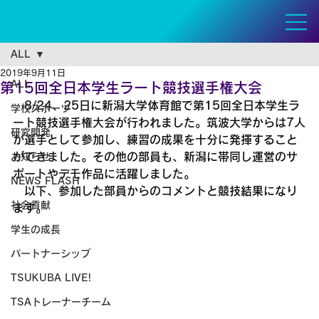
ALL
2019年9月11日
ALL
第15回全日本学生ラート競技選手権大会
　8/24、25日に新潟大学体育館で第15回全日本学生ラ
学校スポーツ
ート競技選手権大会が行われました。筑波大学からは7人
研究開発
が選手として参加し、練習の成果を十分に発揮すること
ができました。その他の部員も、新潟に帯同し運営のサ
お知らせ
ポートやデモ作品に活躍しました。
NEWS FLASH
　以下、参加した部員からのコメントと競技結果になり
社会貢献
ます。
学生の成長
パートナーシップ
TSUKUBA LIVE!
TSAトレーナーチーム