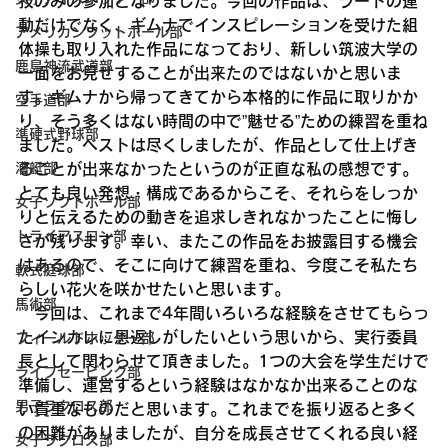
技のみの参加となりました。今回の作品は、ラートの運
動だけでなく、ギムナでインスピレーションを受けた組
アメリカンフットボール部
体操も取り入れた作品になっており、新しい筑波大学の
鹿島神流武道部
一面をお見せすることが出来たのではないかと思いま
す。ギムナから帰ってきてから本格的に作品に取りかか
空手道部
り、そう多くはない時間の中で”魅せる”ための練習を重ね
準硬式野球部
ました。ベストは尽くしましたが、作品として仕上げき
ることが出来なかったというのが正直な私の感想です。
漕艇部
とても良い発想・構成であるからこそ、それらをしっか
女子ソフトボール部
りと伝えるための動きを追求しきれなかったことに悔し
トライアスロン部
さが残ります。幸い、またこの作品をお披露目する機会
はあるので、そこに向けて練習を重ね、今度こそ私たち
軟式庭球部
らしい花火を咲かせたいと思います。
馬術部
　今回は、これまで4年間いろいろな経験をさせてもらっ
たインカレに恩返しがしたいという思いから、実行委員
フィールドホッケー部
長として関わらせて頂きました。1つの大会を学生だけで
ライフセービング部
準備し、運営するという経験はなかなか出来ることのな
男子ラクロス部
い貴重なものだと思います。これまでを振り返ると多く
の困難がありましたが、自分を成長させてくれる良い経
女子ラクロス部