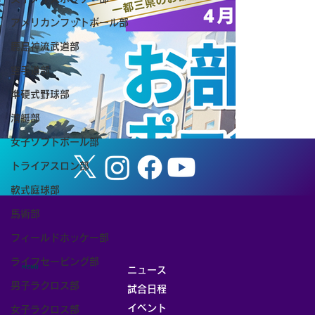
アメリカンフットボール部
第31回つくば体操フェスティバル
鹿島神流武道部
空手道部
準硬式野球部
漕艇部
女子ソフトボール部
トライアスロン部
軟式庭球部
馬術部
フィールドホッケー部
ライフセービング部
MENU
ニュース
男子ラクロス部
試合日程
イベント
女子ラクロス部