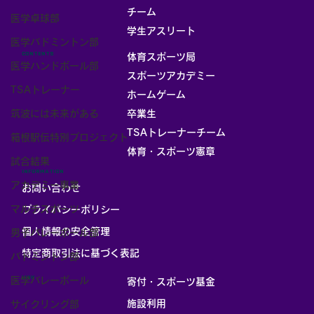
チーム
医学卓球部
お部屋
学生アスリート
医学バドミントン部
CONTENTS
体育スポーツ局
医学ハンドボール部
スポーツアカデミー
TSAトレーナー
ホームゲーム
筑波には未来がある
卒業生
TSAトレーナーチーム
箱根駅伝特別プロジェクト
体育・スポーツ憲章
試合結果
INFORMATION
アカデミー事業
お問い合わせ
マルチスポーツ
プライバシーポリシー
個人情報の安全管理
男子バレーボール部
​特定商取引法に基づく表記
バドミントン部
LINK
医学バレーボール
寄付・スポーツ基金
施設利用
サイクリング部