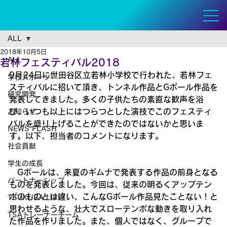
ALL
2018年10月5日
ALL
若林フェスティバル2018
9月24日に世田谷区立若林小学校で行われた、若林フェ
学校スポーツ
スティバルに招いて頂き、トンネル作品とGボール作品を
研究開発
発表してきました。多くの子供たちの素直な歓声を浴
び、いつも以上にはつらつとした演技でこのフェスティ
お知らせ
バルを盛り上げることができたのではないかと思いま
NEWS FLASH
す。以下、担当者のコメントになります。
社会貢献
学生の成長
　Gボールは、来夏のギムナで発表する作品の前身となる
パートナーシップ
ものを発表しました。今回は、従来の明るくアップテン
ポのものとは違い、こんなGボール作品見たことない！と
TSUKUBA LIVE!
思わせるような、壮大でスローテンポな動きを取り入れ
TSAトレーナーチーム
た作品を作りました。また、個人ではなく、グループで