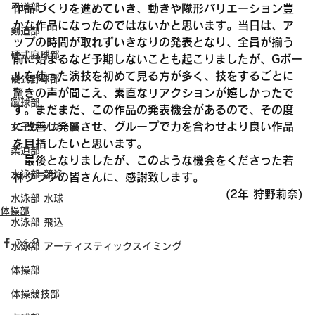
弓道部
作品づくりを進めていき、動きや隊形バリエーション豊
かな作品になったのではないかと思います。当日は、ア
剣道部
ップの時間が取れずいきなりの発表となり、全員が揃う
硬式庭球部
前に始まるなど予期しないことも起こりましたが、Gボー
ルを使った演技を初めて見る方が多く、技をするごとに
硬式野球部
驚きの声が聞こえ、素直なリアクションが嬉しかったで
蹴球部
す。まだまだ、この作品の発表機会があるので、その度
に改善し発展させ、グループで力を合わせより良い作品
女子サッカー部
を目指したいと思います。
柔道部
　最後となりましたが、このような機会をくださった若
水泳部 競泳
林クラブの皆さんに、感謝致します。
(2年 狩野莉奈)
水泳部 水球
体操部
水泳部 飛込
水泳部 アーティスティックスイミング
体操部
体操競技部