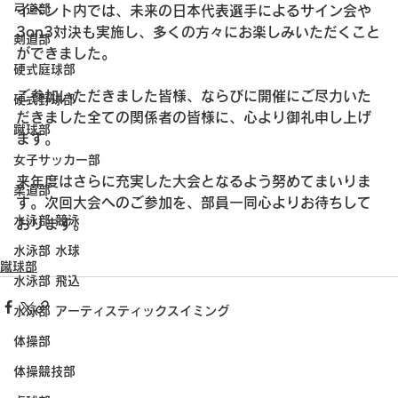
弓道部
イベント内では、未来の日本代表選手によるサイン会や
3on3対決も実施し、多くの方々にお楽しみいただくこと
剣道部
ができました。
硬式庭球部
ご参加いただきました皆様、ならびに開催にご尽力いた
硬式野球部
だきました全ての関係者の皆様に、心より御礼申し上げ
蹴球部
ます。
女子サッカー部
来年度はさらに充実した大会となるよう努めてまいりま
柔道部
す。次回大会へのご参加を、部員一同心よりお待ちして
水泳部 競泳
おります。
水泳部 水球
蹴球部
水泳部 飛込
水泳部 アーティスティックスイミング
体操部
体操競技部