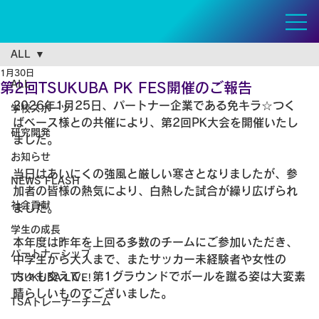
ALL
1月30日
ALL
第2回TSUKUBA PK FES開催のご報告
2026年1月25日、パートナー企業である免キラ☆つく
学校スポーツ
ばベース様との共催により、第2回PK大会を開催いたし
研究開発
ました。
お知らせ
当日はあいにくの強風と厳しい寒さとなりましたが、参
NEWS FLASH
加者の皆様の熱気により、白熱した試合が繰り広げられ
社会貢献
ました。
学生の成長
本年度は昨年を上回る多数のチームにご参加いただき、
パートナーシップ
中学生から大人まで、またサッカー未経験者や女性の
方々も交えて、第1グラウンドでボールを蹴る姿は大変素
TSUKUBA LIVE!
晴らしいものでございました。
TSAトレーナーチーム