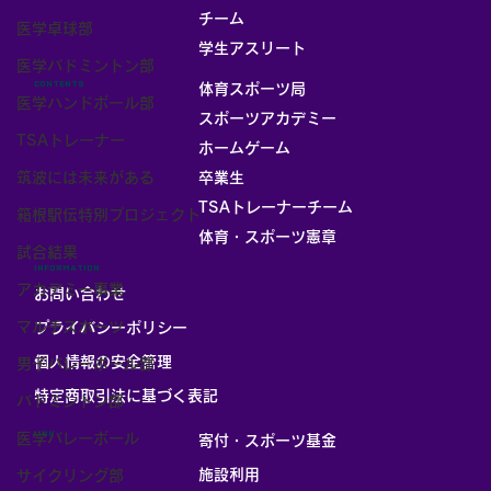
チーム
医学卓球部
お部屋
学生アスリート
医学バドミントン部
CONTENTS
体育スポーツ局
医学ハンドボール部
スポーツアカデミー
TSAトレーナー
ホームゲーム
筑波には未来がある
卒業生
TSAトレーナーチーム
箱根駅伝特別プロジェクト
体育・スポーツ憲章
試合結果
INFORMATION
アカデミー事業
お問い合わせ
マルチスポーツ
プライバシーポリシー
個人情報の安全管理
男子バレーボール部
​特定商取引法に基づく表記
バドミントン部
LINK
医学バレーボール
寄付・スポーツ基金
施設利用
サイクリング部