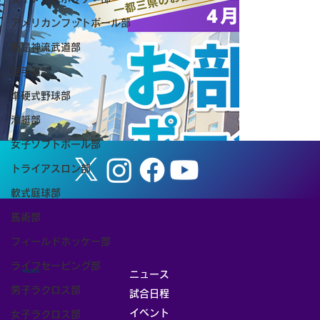
アメリカンフットボール部
鹿島神流武道部
【7月25日TSUKUBA LIVE!】イベント
空手道部
情報
準硬式野球部
漕艇部
女子ソフトボール部
トライアスロン部
軟式庭球部
馬術部
フィールドホッケー部
ライフセービング部
MENU
ニュース
男子ラクロス部
試合日程
イベント
女子ラクロス部