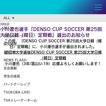
ALL
3月6日
ALL
小川遼也選手『DENSO CUP SOCCER 第25回
大学日韓（韓日）定期戦』選出のお知らせ
学校スポーツ
この度、『DENSO CUP SOCCER 第25回大学日韓（韓
研究開発
日）定期戦』に、小川遼也選手が選出されました。
お知らせ
全日本大学選抜DENSO CUP SOCCER 第25回大学日韓
（韓日）定期戦
NEWS FLASH
小川遼也（3年/富山U-18）応援よろしくお願いします！
社会貢献
学生の成長
パートナーシップ
TSUKUBA LIVE!
TSAトレーナーチーム