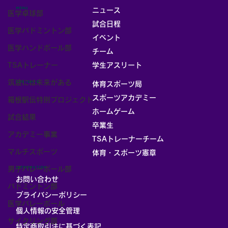
MENU
ニュース
医学卓球部
試合日程
医学バドミントン部
イベント
医学ハンドボール部
チーム
お部屋
TSAトレーナー
学生アスリート
筑波には未来がある
CONTENTS
体育スポーツ局
スポーツアカデミー
箱根駅伝特別プロジェクト
ホームゲーム
試合結果
卒業生
アカデミー事業
TSAトレーナーチーム
マルチスポーツ
体育・スポーツ憲章
男子バレーボール部
INFORMATION
お問い合わせ
バドミントン部
プライバシーポリシー
医学バレーボール
個人情報の安全管理
サイクリング部
​特定商取引法に基づく表記