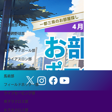
アメリカンフットボール部
鹿島神流武道部
空手道部
準硬式野球部
漕艇部
池田 春汰（3年/横浜FM・Y）カターレ富
女子ソフトボール部
山加入内定のお知らせ
トライアスロン部
軟式庭球部
馬術部
フィールドホッケー部
ライフセービング部
男子ラクロス部
女子ラクロス部