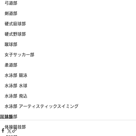
弓道部
剣道部
硬式庭球部
硬式野球部
蹴球部
女子サッカー部
柔道部
水泳部 競泳
水泳部 水球
水泳部 飛込
水泳部 アーティスティックスイミング
蹴球部
体操部
体操競技部