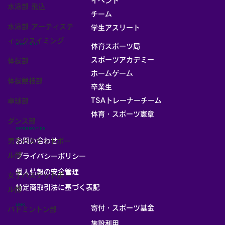
イベント
水泳部 飛込
チーム
お部屋
水泳部 アーティステ
学生アスリート
ィックスイミング
CONTENTS
体育スポーツ局
スポーツアカデミー
体操部
ホームゲーム
体操競技部
卒業生
TSAトレーナーチーム
卓球部
体育・スポーツ憲章
ダンス部
INFORMATION
お問い合わせ
男子バスケットボー
ル部
プライバシーポリシー
個人情報の安全管理
女子バスケットボー
​特定商取引法に基づく表記
ル部
LINK
寄付・スポーツ基金
バドミントン部
施設利用