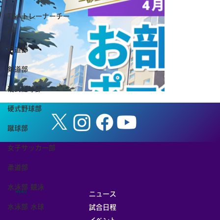
TSAトレーナーチー
ム
弓道部
剣道部
硬式庭球部
硬式野球部
蹴球部
女子サッカー部
柔道部
水泳部 競泳
MENU
ニュース
水泳部 水球
試合日程