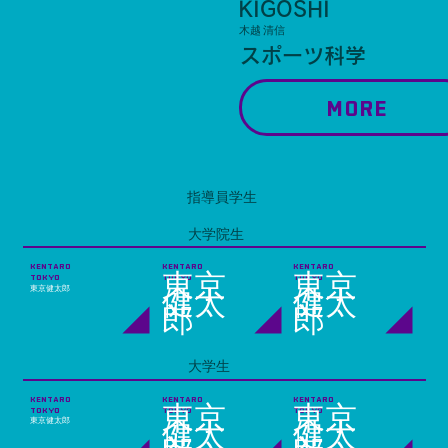
KIGOSHI
木越 清信
スポーツ科学
MORE
指導員学生
大学院生
KENTARO
KENTARO
KENTARO
東京
東京
TOKYO
TOKYO
TOKYO
東京健太郎
健太
健太
郎
郎
大学生
KENTARO
KENTARO
KENTARO
東京
東京
TOKYO
TOKYO
TOKYO
東京健太郎
健太
健太