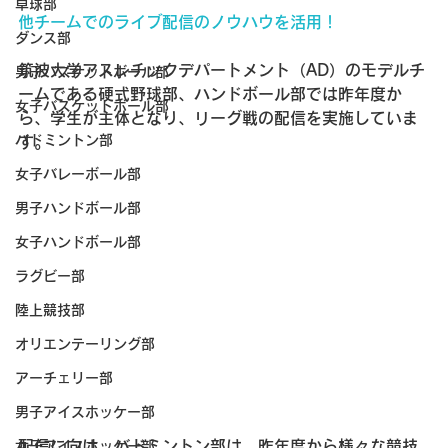
卓球部
他チームでのライブ配信のノウハウを活用！
ダンス部
筑波大学アスレチックデパートメント（AD）のモデルチ
男子バスケットボール部
ームである硬式野球部、ハンドボール部では昨年度か
女子バスケットボール部
ら、学生が主体となり、リーグ戦の配信を実施していま
バドミントン部
す。
女子バレーボール部
男子ハンドボール部
女子ハンドボール部
ラグビー部
陸上競技部
オリエンテーリング部
アーチェリー部
男子アイスホッケー部
配信に向け、バドミントン部は、昨年度から様々な競技
女子アイスホッケー部