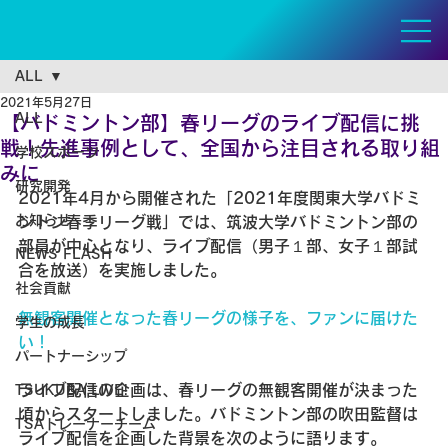
ALL
2021年5月27日
ALL
【バドミントン部】春リーグのライブ配信に挑
戦！先進事例として、全国から注目される取り組
学校スポーツ
みに
研究開発
2021年4月から開催された「2021年度関東大学バドミ
お知らせ
ントン春季リーグ戦」では、筑波大学バドミントン部の
部員が中心となり、ライブ配信（男子１部、女子１部試
NEWS FLASH
合を放送）を実施しました。
社会貢献
無観客開催となった春リーグの様子を、ファンに届けた
学生の成長
い！
パートナーシップ
ライブ配信の企画は、春リーグの無観客開催が決まった
TSUKUBA LIVE!
頃からスタートしました。バドミントン部の吹田監督は
TSAトレーナーチーム
ライブ配信を企画した背景を次のように語ります。