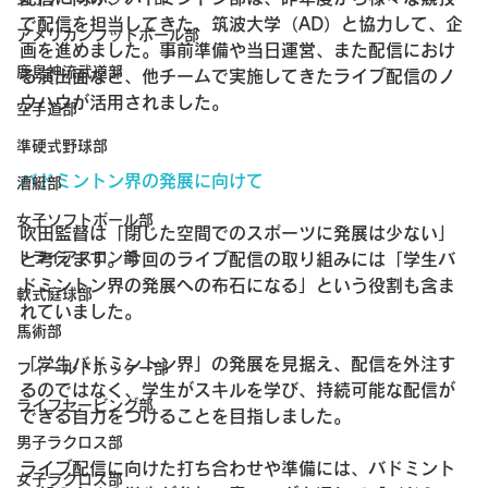
で配信を担当してきた、筑波大学（AD）と協力して、企
アメリカンフットボール部
画を進めました。事前準備や当日運営、また配信におけ
鹿島神流武道部
る演出面など、他チームで実施してきたライブ配信のノ
ウハウが活用されました。
空手道部
準硬式野球部
バドミントン界の発展に向けて
漕艇部
女子ソフトボール部
吹田監督は「閉じた空間でのスポーツに発展は少ない」
トライアスロン部
と考えます。今回のライブ配信の取り組みには「学生バ
ドミントン界の発展への布石になる」という役割も含ま
軟式庭球部
れていました。
馬術部
「学生バドミントン界」の発展を見据え、配信を外注す
フィールドホッケー部
るのではなく、学生がスキルを学び、持続可能な配信が
ライフセービング部
できる自力をつけることを目指しました。
男子ラクロス部
ライブ配信に向けた打ち合わせや準備には、バドミント
女子ラクロス部