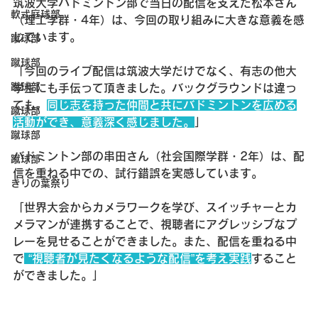
筑波大学バドミントン部で当日の配信を支えた松本さん
軟式庭球部
（理工学群・4年）は、今回の取り組みに大きな意義を感
じています。
蹴球部
蹴球部
「今回のライブ配信は筑波大学だけでなく、有志の他大
蹴球部
学生にも手伝って頂きました。バックグラウンドは違っ
ても、
同じ志を持った仲間と共にバドミントンを広める
蹴球部
活動ができ、意義深く感じました。
」
蹴球部
バドミントン部の串田さん（社会国際学群・2年）は、配
蹴球部
信を重ねる中での、試行錯誤を実感しています。
きりの葉祭り
「世界大会からカメラワークを学び、スイッチャーとカ
メラマンが連携することで、視聴者にアグレッシブなプ
レーを見せることができました。また、配信を重ねる中
で
 “視聴者が見たくなるような配信”を考え実践
すること
ができました。」