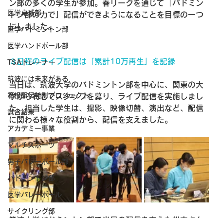
ン部の多くの学生が参加。春リーグを通じて「バドミン
医学卓球部
トン部の力で」配信ができようになることを目標の一つ
にしました。
医学バドミントン部
医学ハンドボール部
３日程のライブ配信は「累計10万再生」を記録
TSAトレーナー
筑波には未来がある
当日は、筑波大学のバドミントン部を中心に、関東の大
箱根駅伝特別プロジェクト
学から有志でスタッフを募り、ライブ配信を実施しまし
た。担当した学生は、撮影、映像切替、演出など、配信
試合結果
に関わる様々な役割から、配信を支えました。
アカデミー事業
マルチスポーツ
男子バレーボール部
バドミントン部
医学バレーボール
サイクリング部