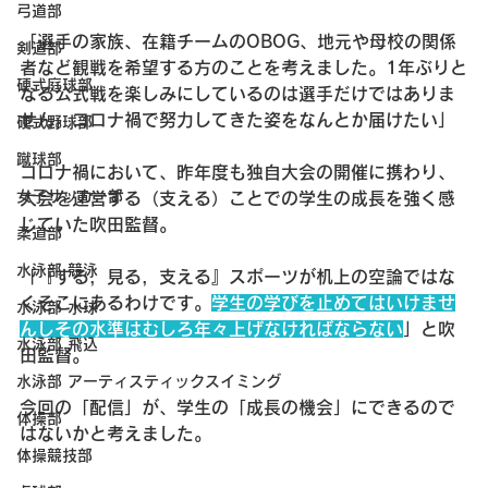
弓道部
「選手の家族、在籍チームのOBOG、地元や母校の関係
剣道部
者など観戦を希望する方のことを考えました。1年ぶりと
硬式庭球部
なる公式戦を楽しみにしているのは選手だけではありま
せん。コロナ禍で努力してきた姿をなんとか届けたい」
硬式野球部
蹴球部
コロナ禍において、昨年度も独自大会の開催に携わり、
女子サッカー部
大会を運営する（支える）ことでの学生の成長を強く感
じていた吹田監督。
柔道部
水泳部 競泳
「『する，見る，支える』スポーツが机上の空論ではな
くそこにあるわけです。
学生の学びを止めてはいけませ
水泳部 水球
んしその水準はむしろ年々上げなければならない
」と吹
水泳部 飛込
田監督。
水泳部 アーティスティックスイミング
今回の「配信」が、学生の「成長の機会」にできるので
体操部
はないかと考えました。
体操競技部