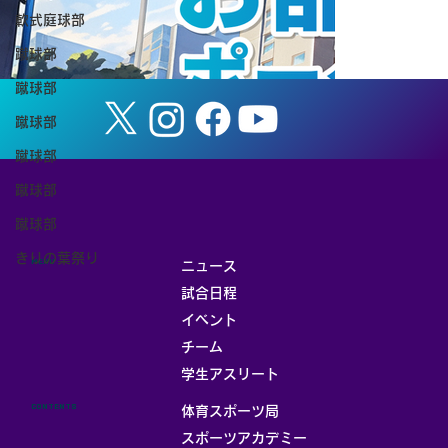
終結果】
軟式庭球部
蹴球部
蹴球部
蹴球部
蹴球部
蹴球部
蹴球部
きりの葉祭り
MENU
ニュース
試合日程
イベント
チーム
お部屋
学生アスリート
CONTENTS
体育スポーツ局
スポーツアカデミー