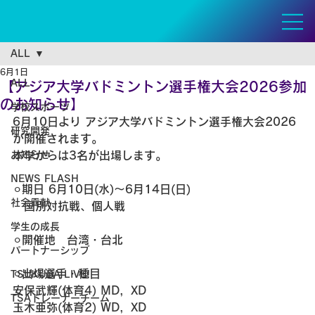
ALL
6月1日
ALL
【アジア大学バドミントン選手権大会2026参加
のお知らせ】
学校スポーツ
6月10日より アジア大学バドミントン選手権大会2026
研究開発
が開催されます。
お知らせ
本学からは3名が出場します。
NEWS FLASH
⚪︎期日 6月10日(水)～6月14日(日)
社会貢献
　国別対抗戦、個人戦
学生の成長
⚪︎開催地　台湾・台北
パートナーシップ
⚪︎出場選手・種目
TSUKUBA LIVE!
安保武輝(体育4) MD，XD
TSAトレーナーチーム
玉木亜弥(体育2) WD，XD