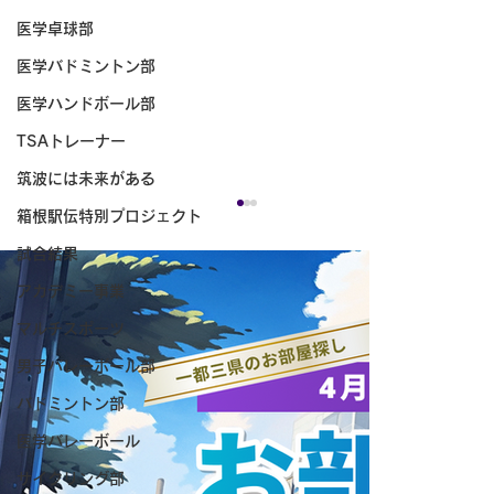
医学卓球部
医学バドミントン部
医学ハンドボール部
TSAトレーナー
筑波には未来がある
箱根駅伝特別プロジェクト
試合結果
アカデミー事業
マルチスポーツ
男子バレーボール部
バドミントン部
医学バレーボール
【ノーザンマリマナスオープン2026 最
サイクリング部