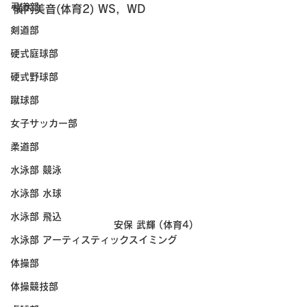
弓道部
横内美音(体育2) WS，WD
剣道部
硬式庭球部
硬式野球部
蹴球部
女子サッカー部
柔道部
水泳部 競泳
水泳部 水球
水泳部 飛込
安保 武輝 (体育4)
水泳部 アーティスティックスイミング
体操部
体操競技部