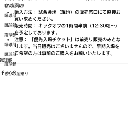
います。
軟式庭球部
購入方法：
 試合会場（現地）の販売窓口にて直接お
蹴球部
買い求めください。
蹴球部
販売時間：
 キックオフの1時間半前（12:30頃〜）
を予定しております。
蹴球部
注意：
 「優先入場チケット」は前売り販売のみとな
蹴球部
ります。当日販売はございませんので、早期入場を
ご希望の方は事前のご購入をお願いいたします。
蹴球部
蹴球部
蹴球部
きりの葉祭り