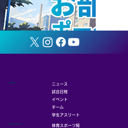
『全日本大学選抜 イタリア遠征』 メンバ
ー選出のお知らせ
MENU
ニュース
試合日程
イベント
チーム
お部屋
学生アスリート
CONTENTS
体育スポーツ局