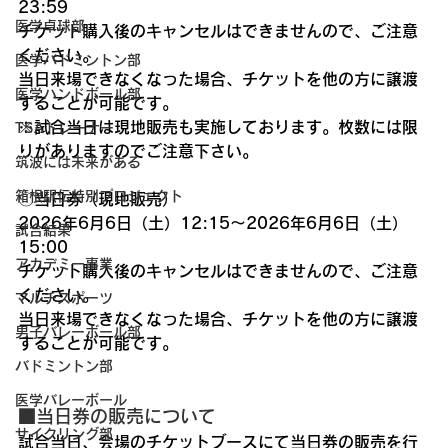
23:59
医学卓球部
チケット購入後のキャンセルはできませんので、ご注意
ください。
医学バドミントン部
当日来場できなくなった場合、チケットを他の方に譲渡
医学ハンドボール部
することが可能です。
※試合当日は現地販売も実施しております。枚数には限
TSAトレーナー
りがありますのでご注意下さい。
筑波には未来がある
箱根駅伝特別プロジェクト
〇
当日券（現地販売）
2026年6月6日（土）12:15〜2026年6月6日（土）
試合結果
15:00
アカデミー事業
チケット購入後のキャンセルはできませんので、ご注意
ください。
マルチスポーツ
当日来場できなくなった場合、チケットを他の方に譲渡
男子バレーボール部
することが可能です。
バドミントン部
医学バレーボール
■当日券の販売について
サイクリング部
試合当日、会場のチケットブースにて当日券の販売を行