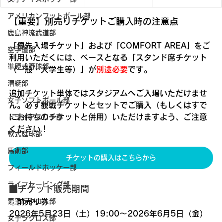
アメリカンフットボール部
【重要】別売りチケットご購入時の注意点
鹿島神流武道部
「優先入場チケット」および「COMFORT AREA」をご
空手道部
利用いただくには、ベースとなる「スタンド席チケット
準硬式野球部
（一般・大学生等）」が
別途必要
です。
漕艇部
追加チケット単体ではスタジアムへご入場いただけませ
女子ソフトボール部
ん。必ず観戦チケットとセットでご購入（もしくはすで
にお持ちのチケットと併用）いただけますよう、ご注意
トライアスロン部
ください！
軟式庭球部
馬術部
チケットの購入はこちらから
フィールドホッケー部
ライフセービング部
■チケット販売期間
〇
前売り券
男子ラクロス部
2026年5月23日（土）19:00〜2026年6月5日（金）
女子ラクロス部