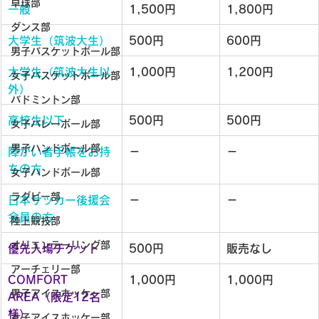
卓球部
一般
1,500円
1,800円
ダンス部
大学生（筑波大生）
500円
600円
男子バスケットボール部
大学生（筑波大生以
1,000円
1,200円
女子バスケットボール部
外）
バドミントン部
高校生以下
500円
500円
女子バレーボール部
男子ハンドボール部
障がい者手帳をお持
－
－
ちの方
女子ハンドボール部
ラグビー部
日本サッカー後援会
－
－
会員の方
陸上競技部
オリエンテーリング部
優先入場チケット
500円
販売なし
アーチェリー部
COMFORT 
1,000円
1,000円
男子アイスホッケー部
AREA（限定12名
様）
女子アイスホッケー部