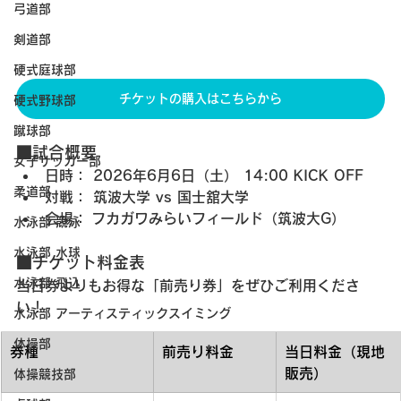
弓道部
剣道部
硬式庭球部
チケットの購入はこちらから
硬式野球部
蹴球部
■試合概要
女子サッカー部
日時：
 2026年6月6日（土） 14:00 KICK OFF
柔道部
対戦：
 筑波大学 vs 国士舘大学
会場：
 フカガワみらいフィールド（筑波大G）
水泳部 競泳
水泳部 水球
■チケット料金表
水泳部 飛込
当日券よりもお得な「前売り券」をぜひご利用くださ
い！
水泳部 アーティスティックスイミング
体操部
券種
前売り料金
当日料金（現地
販売）
体操競技部