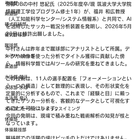
弓道部
幣部OBの中村 悠紀氏（2025年度卒/現 筑波大学大学院 
情報理工学位プログラム修士1年）が、福井 和広教授
剣道部
（人工知能科学センター/システム情報系）と共同で、AI
硬式庭球部
を活用したサッカー戦況分析装置を発明し、2026年5月
26日に特許出願しました。
硬式野球部
蹴球部
中村さんは昨年まで蹴球部にアナリストとして所属。デ
ータや映像を使った分析でタイトル獲得に貢献した傍
女子サッカー部
ら、情報科学類ではAIツールの研究を重ねてきました。
柔道部
水泳部 競泳
この技術は、11人の選手配置を「フォーメーションとい
う一つの構造」として数理的に表現し、その形状変化を
水泳部 水球
定量的に分析するもので、これまで「経験と目」に頼っ
水泳部 飛込
てきたサッカー分析を、客観的なデータとして可視化す
ることを可能にします。
水泳部 アーティスティックスイミング
今回の発明は、現場で積み重ねた戦術解析の知見が核と
体操部
なっています。
体操競技部
蹴球部での活躍の場はピッチの上だけではありません。