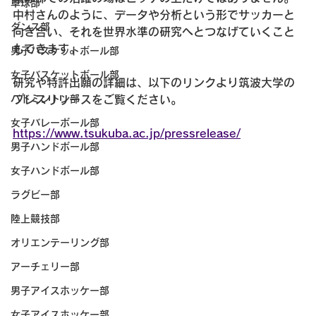
卓球部
中村さんのように、データや分析という形でサッカーと
ダンス部
向き合い、それを世界水準の研究へとつなげていくこと
もできます。
男子バスケットボール部
女子バスケットボール部
研究や特許出願の詳細は、以下のリンクより筑波大学の
プレスリリースをご覧ください。
バドミントン部
女子バレーボール部
https://www.tsukuba.ac.jp/pressrelease/
男子ハンドボール部
女子ハンドボール部
ラグビー部
陸上競技部
オリエンテーリング部
アーチェリー部
男子アイスホッケー部
女子アイスホッケー部