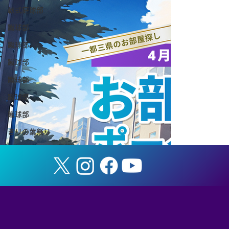
軟式庭球部
蹴球部
蹴球部
蹴球部
蹴球部
『全日本大学選抜 イタリア遠征』 メンバ
蹴球部
ー選出のお知らせ
蹴球部
きりの葉祭り