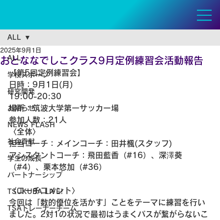
ALL
2025年9月1日
ALL
おとななでしこクラス9月定例練習会活動報告
【第5回定例練習会】
学校スポーツ
日時：9月1日(月)
研究開発
19:00-20:30
場所：筑波大学第一サッカー場
お知らせ
参加人数：21人
NEWS FLASH
〈全体〉
社会貢献
担当コーチ：メインコーチ：田井楓(スタッフ)
アシスタントコーチ：飛田藍香（#16）、深澤葵
学生の成長
（#4）、栗本悠加（#36）
パートナーシップ
〈コーチコメント〉
TSUKUBA LIVE!
今回は「数的優位を活かす」ことをテーマに練習を行い
TSAトレーナーチーム
ました。2対1の状況で最初はうまくパスが繋がらないこ