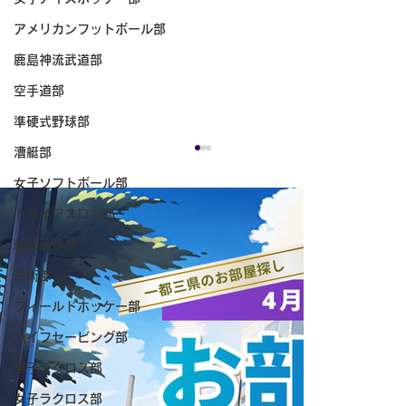
アメリカンフットボール部
鹿島神流武道部
空手道部
準硬式野球部
漕艇部
女子ソフトボール部
トライアスロン部
軟式庭球部
馬術部
フィールドホッケー部
ライフセービング部
なでしこクラス5月定例練習会活動報告
男子ラクロス部
女子ラクロス部