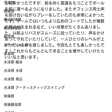
弓道部
とも多かったですが、前を向く意識をもつことでボール
を前に運べるようになりました。またオフェンス同士声
剣道部
を掛け合いながらプレーをしていたのも非常によかった
硬式庭球部
です。ゲームではいつもより広めのコートでしたが複数
の得点が生まれるなど、いい攻撃がたくさんありまし
硬式野球部
た。以前よりパスがスムーズに回っていたり、声をかけ
蹴球部
あって守れていたりしていて、一人ひとりのレベルが上
がっているのを感じました。今回もとても楽しかったで
女子サッカー部
す！これからもどんどんできることを増やしていけたら
柔道部
いいなと思います。
水泳部 競泳
水泳部 水球
水泳部 飛込
水泳部 アーティスティックスイミング
体操部
体操競技部