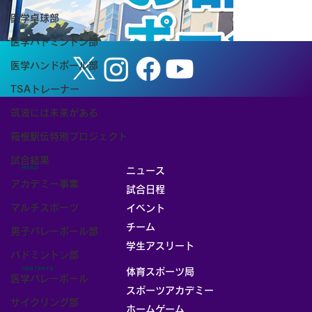
医学卓球部
医学バドミントン部
医学ハンドボール部
TSAトレーナー
筑波には未来がある
箱根駅伝特別プロジェクト
試合結果
MENU
ニュース
アカデミー事業
試合日程
マルチスポーツ
イベント
チーム
男子バレーボール部
お部屋
学生アスリート
バドミントン部
CONTENTS
体育スポーツ局
医学バレーボール
スポーツアカデミー
サイクリング部
ホームゲーム