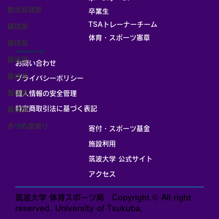
軟式庭球部
卒業生
TSAトレーナーチーム
蹴球部
体育・スポーツ憲章
蹴球部
INFORMATION
蹴球部
お問い合わせ
蹴球部
プライバシーポリシー
蹴球部
個人情報の安全管理
​特定商取引法に基づく表記
蹴球部
きりの葉祭り
LINK
寄付・スポーツ基金
施設利用
筑波大学 公式サイト
アクセス
筑波大学 体育スポーツ局 Copyright © All right
reserved. University of Tsukuba.