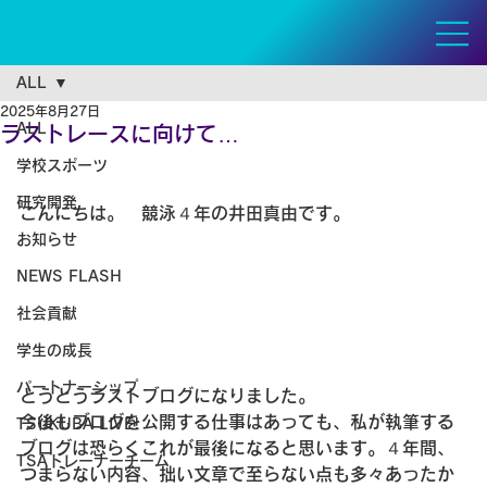
ALL
2025年8月27日
ALL
ラストレースに向けて…
学校スポーツ
研究開発
こんにちは。　競泳４年の井田真由です。
お知らせ
NEWS FLASH
社会貢献
学生の成長
パートナーシップ
とうとうラストブログになりました。
今後もブログを公開する仕事はあっても、私が執筆する
TSUKUBA LIVE!
ブログは恐らくこれが最後になると思います。４年間、
TSAトレーナーチーム
つまらない内容、拙い文章で至らない点も多々あったか