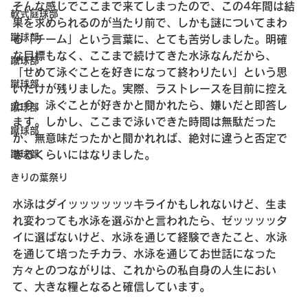
そんな感じでここまで来てしまったので、この4年間は結
軟式庭球部
果を求められるのが当たり前で、しかも謎についてまわ
蹴球部
る「チーム」という言葉に、とても苦労しました。明確
な目標もなく、ここまで続けてきた水泳なんだから、
蹴球部
「せめて泳ぐことを好きになって終わりたい」という思
蹴球部
いだけが残りました。実際、ラストレースを目前に控え
た今、泳ぐことが好きかと聞かれたら、嫌いだと即答し
蹴球部
ます。しかし、ここまで泳いできた時間は無駄だった
蹴球部
か、無意味だったかと聞かれれば、絶対に違うと否定で
きるくらいにはなりました。
蹴球部
きりの葉祭り
水泳はダイッッッッッッキライかもしれないけど、生ま
れ変わっても水泳を選ぶかと言われたら、ゼッッッッタ
イに選ばないけど、水泳を通じて経験できたこと、水泳
を通じて培ったチカラ、水泳を通じてお世話になった
方々とのつながりは、これからの私自身の人生におい
て、大きな糧となると確信しています。