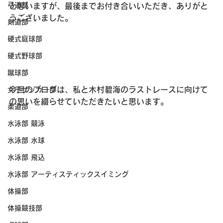
弓道部
と思いますが、最後までお付き合いいただき、ありがと
うございました。
剣道部
硬式庭球部
硬式野球部
蹴球部
今回のブログは、私と木村碧海のラストレースに向けて
女子サッカー部
の思いを綴らせていただきたいと思います。
柔道部
水泳部 競泳
水泳部 水球
水泳部 飛込
水泳部 アーティスティックスイミング
体操部
体操競技部