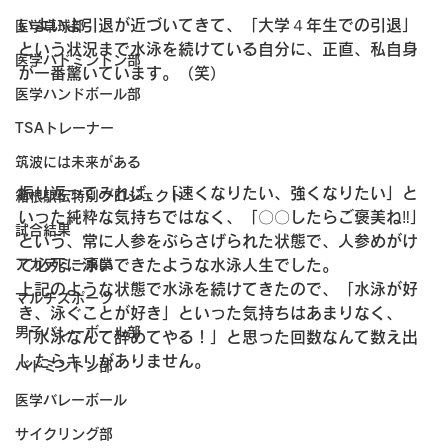
いよいよ引退が近づいてきて、「大学４年生での引退」
医学卓球部
という状況まで水泳を続けている自分に、正直、私自身
医学バドミントン部
が一番驚いています。（笑）
医学ハンドボール部
TSAトレーナー
筑波には未来がある
振り返ってみれば、「速くなりたい、強くなりたい」と
箱根駅伝特別プロジェクト
いった純粋な気持ちではなく、「〇〇したらご褒美ね‼」
試合結果
という、常に人参をぶらさげられた状態で、人参めがけ
て必死に泳いできたような水泳人生でした。
アカデミー事業
上記のような状態で水泳を続けてきたので、「水泳が好
マルチスポーツ
き、泳ぐことが好き」といった気持ちはあまりなく、
男子バレーボール部
「水泳なんて辞めてやる！」と思った回数なんて数え出
したらキリがありません。
バドミントン部
医学バレーボール
サイクリング部