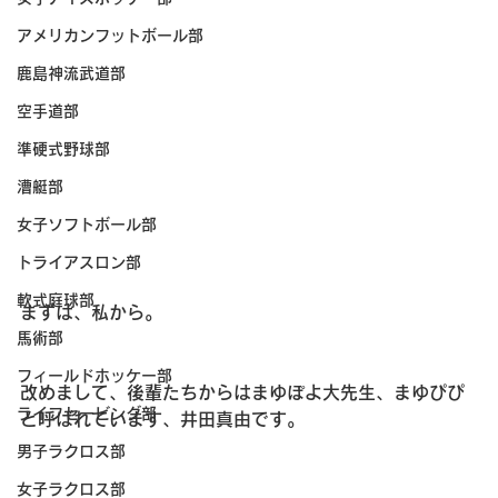
アメリカンフットボール部
鹿島神流武道部
空手道部
準硬式野球部
漕艇部
女子ソフトボール部
トライアスロン部
軟式庭球部
まずは、私から。
馬術部
フィールドホッケー部
改めまして、後輩たちからはまゆぽよ大先生、まゆぴぴ
ライフセービング部
と呼ばれています、井田真由です。
男子ラクロス部
女子ラクロス部